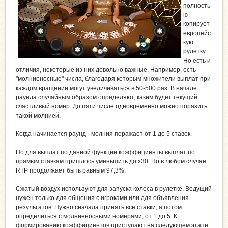
полность
ю
копирует
европейс
кую
рулетку.
Но есть и
отличия, некоторые из них довольно важные. Например, есть
"молниеносные" числа, благодаря которым множители выплат при
каждом вращении могут увеличиваться в 50-500 раз. В начале
раунда случайным образом определяют, каким будет текущий
счастливый номер. До пяти числе одновременно можно поразить
такой молнией.
Когда начинается раунд - молния поражает от 1 до 5 ставок.
Но для выплат по данной функции коэффициенты выплат по
прямым ставкам пришлось уменьшить до x30. Но в любом случае
RTP продолжает быть равным 97,3%.
Сжатый воздух используют для запуска колеса в рулетке. Ведущий
нужен только для общения с игроками или для объявления
результатов. Нужно сначала принять все ставки, а потом
определиться с молниеносными номерами, от 1 до 5. К
формированию коэффициентов приступают на следующем этапе.