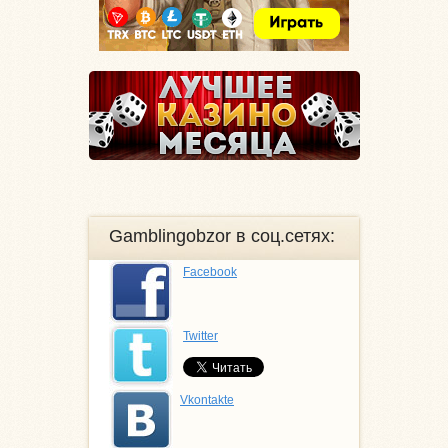
Gamblingobzor в соц.сетях:
Facebook
Twitter
Vkontakte