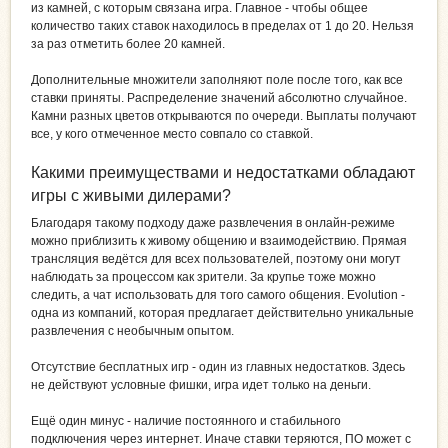
из камней, с которым связана игра. Главное - чтобы общее
количество таких ставок находилось в пределах от 1 до 20. Нельзя
за раз отметить более 20 камней.
Дополнительные множители заполняют поле после того, как все
ставки приняты. Распределение значений абсолютно случайное.
Камни разных цветов открываются по очереди. Выплаты получают
все, у кого отмеченное место совпало со ставкой.
Какими преимуществами и недостатками обладают
игры с живыми дилерами?
Благодаря такому подходу даже развлечения в онлайн-режиме
можно приблизить к живому общению и взаимодействию. Прямая
трансляция ведётся для всех пользователей, поэтому они могут
наблюдать за процессом как зрители. За крупье тоже можно
следить, а чат использовать для того самого общения. Evolution -
одна из компаний, которая предлагает действительно уникальные
развлечения с необычным опытом.
Отсутствие бесплатных игр - один из главных недостатков. Здесь
не действуют условные фишки, игра идет только на деньги.
Ещё один минус - наличие постоянного и стабильного
подключения через интернет. Иначе ставки теряются, ПО может с