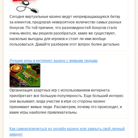
Сегодня виртуальные казино ведут непрекращающуюся битву
за клиентов, предлагая невероятное количество самых разных
бонусов. По той причине, что разновидностей бонусов стало
очень много, мы решили разобраться, какие же существуют,
насколько выгодны для игроков и стоит ли ими вообще
пользоваться. Давайте разберем этот вопрос более детально
Лучшие игры в интернет казино с живыми людьми
Организация азартных игр с использованием интернета
приобретает все большую популярность. Еще больший интерес
они вызывают, когда участие в игре со стороны казино
принимают живые люди. Рассмотрим, почему это происходит, и
какие игры наиболее привлекательны.
Как самоисключиться из онлайн-казино или закрыть свой личный
аккаунт