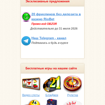
Эксклюзивные предложения
20 фриспинов без депозита в
казино RioBet
Промо-код OBZOR
Действительно
до 31 июля
2026
Наш Telegram - канал
Подпишись и будь в курсе
Бесплатные игры на нашем сайте
Видео слоты
БлэкДжек
Рулетка