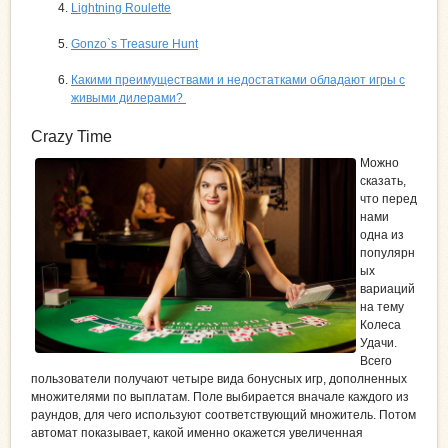
Lightning Roulette
Gonzo`s Treasure Hunt
Какими преимуществами и недостатками обладают игры с
живыми дилерами?
Crazy Time
Можно
сказать,
что перед
нами
одна из
популярн
ых
вариаций
на тему
Колеса
Удачи.
Всего
пользователи получают четыре вида бонусных игр, дополненных
множителями по выплатам. Поле выбирается вначале каждого из
раундов, для чего используют соответствующий множитель. Потом
автомат показывает, какой именно окажется увеличенная