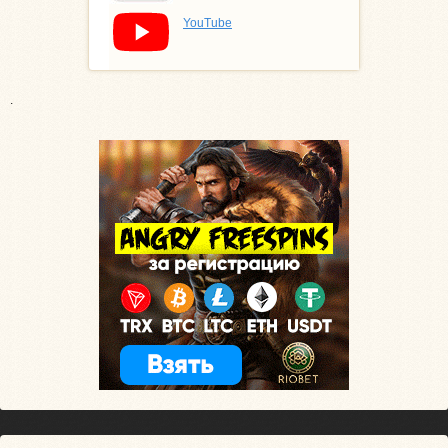
YouTube
.