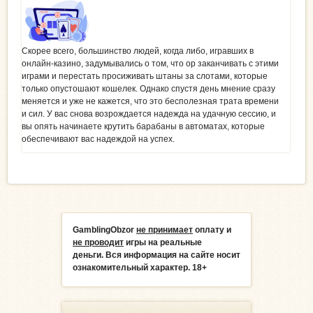
Скорее всего, большинство людей, когда либо, игравших в
онлайн-казино, задумывались о том, что ор заканчивать с этими
играми и перестать просиживать штаны за слотами, которые
только опустошают кошелек. Однако спустя день мнение сразу
меняется и уже не кажется, что это бесполезная трата времени
и сил. У вас снова возрождается надежда на удачную сессию, и
вы опять начинаете крутить барабаны в автоматах, которые
обеспечивают вас надеждой на успех.
GamblingObzor
не принимает
оплату и
не проводит
игры на реальные
деньги.
Вся информация на сайте носит
ознакомительный характер. 18+