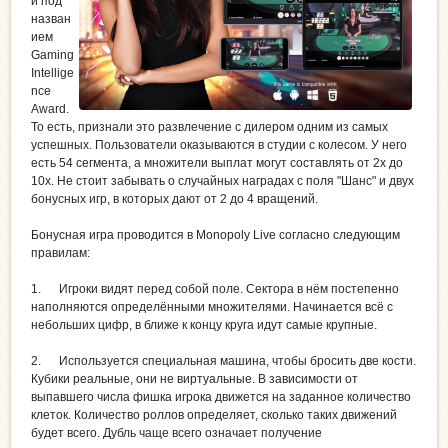
й под
назван
ием
Gaming
Intellige
nce
Award.
То есть, признали это развлечение с дилером одним из самых
успешных. Пользователи оказываются в студии с колесом. У него
есть 54 сегмента, а множители выплат могут составлять от 2х до
10х. Не стоит забывать о случайных наградах с поля "Шанс" и двух
бонусных игр, в которых дают от 2 до 4 вращений.
Бонусная игра проводится в Monopoly Live согласно следующим
правилам:
1. Игроки видят перед собой поле. Сектора в нём постепенно
наполняются определёнными множителями. Начинается всё с
небольших цифр, в ближе к концу круга идут самые крупные.
2. Используется специальная машина, чтобы бросить две кости.
Кубики реальные, они не виртуальные. В зависимости от
выпавшего числа фишка игрока движется на заданное количество
клеток. Количество роллов определяет, сколько таких движений
будет всего. Дубль чаще всего означает получение