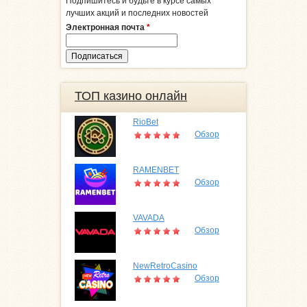
Подпишитесь и будьте в курсе самых
лучших акций и последних новостей
Электронная почта
*
ТОП казино онлайн
RioBet
Обзор
RAMENBET
Обзор
VAVADA
Обзор
NewRetroCasino
Обзор