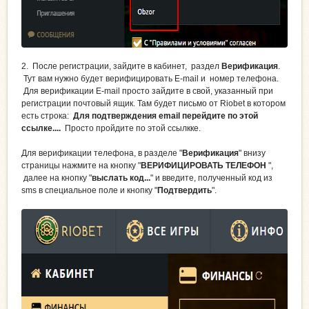
2. После регистрации, зайдите в кабинет, раздел
Верификация
.
Тут вам нужно будет верифицировать E-mail и номер телефона.
Для верификации E-mail просто зайдите в свой, указанный при
регистрации почтовый ящик. Там будет письмо от Riobet в котором
есть строка:
Для подтверждения email перейдите по этой
ссылке....
Просто пройдите по этой ссылкке.
Для верификации телефона, в разделе "
Верификация
" внизу
страницы нажмите на кнопку "
ВЕРИФИЦИРОВАТЬ ТЕЛЕФОН
",
далее на кнопку "
выслать код...
" и введите, полученный код из
sms в специальное поле и кнопку "
Подтвердить
".