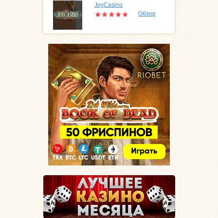
JoyCasino
Обзор