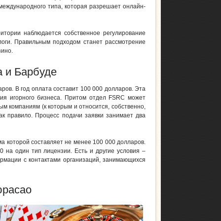
международного типа, которая разрешает онлайн-
ритории наблюдается собственное регулирование
логи. Правильным подходом станет рассмотрение
зино.
а и Барбуде
ров. В год оплата составит 100 000 долларов. Эта
ния игорного бизнеса. Притом отдел FSRC может
м компаниям (к которым и относится, собственно,
ак правило. Процесс подачи заявки занимает два
ма которой составляет не менее 100 000 долларов.
0 на один тип лицензии. Есть и другие условия –
рмации с контактами организаций, занимающихся
юрасао