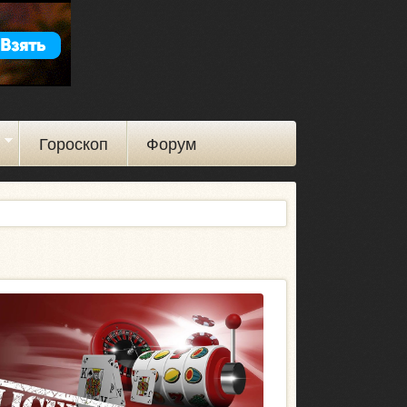
ы
Гороскоп
Форум