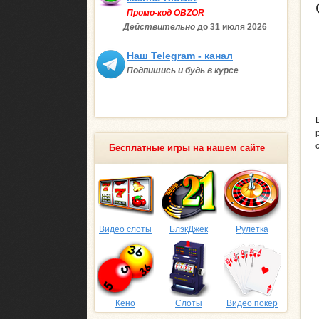
Промо-код OBZOR
Действительно
до 31 июля
2026
Наш Telegram - канал
Подпишись и будь в курсе
Бесплатные игры на нашем сайте
Видео слоты
БлэкДжек
Рулетка
Кено
Слоты
Видео покер