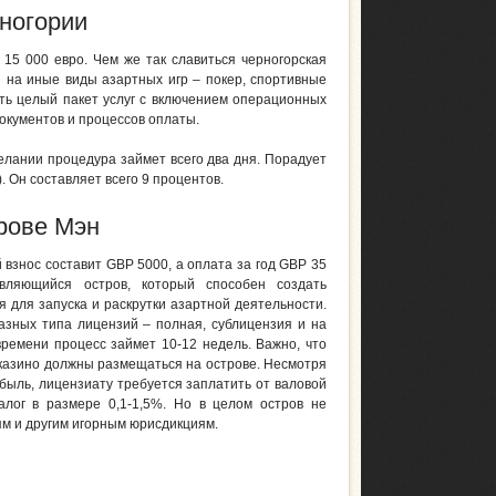
ногории
 15 000 евро. Чем же так славиться черногорская
и на иные виды азартных игр – покер, спортивные
ить целый пакет услуг с включением операционных
окументов и процессов оплаты.
елании процедура займет всего два дня. Порадует
. Он составляет всего 9 процентов.
рове Мэн
 взнос составит GBP 5000, а оплата за год GBP 35
вляющийся остров, который способен создать
 для запуска и раскрутки азартной деятельности.
азных типа лицензий – полная, сублицензия и на
времени процесс займет 10-12 недель. Важно, что
казино должны размещаться на острове. Несмотря
быль, лицензиату требуется заплатить от валовой
лог в размере 0,1-1,5%. Но в целом остров не
ям и другим игорным юрисдикциям.