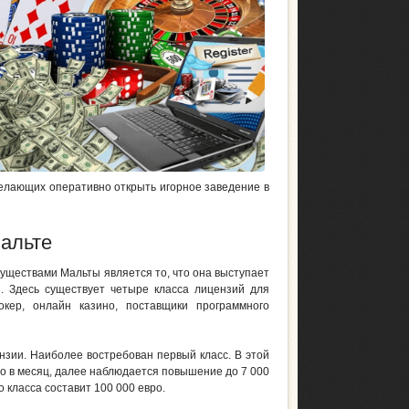
желающих оперативно открыть игорное заведение в
Мальте
имуществами Мальты является то, что она выступает
. Здесь существует четыре класса лицензий для
окер, онлайн казино, поставщики программного
ензии. Наиболее востребован первый класс. В этой
ро в месяц, далее наблюдается повышение до 7 000
 класса составит 100 000 евро.