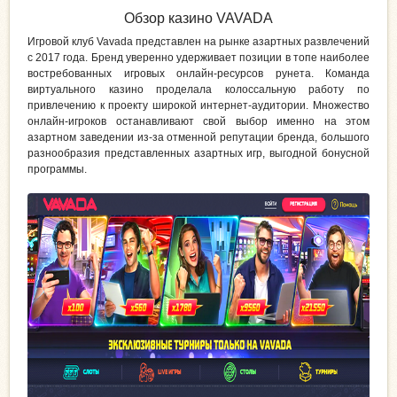
Обзор казино VAVADA
Игровой клуб Vavada представлен на рынке азартных развлечений
с 2017 года. Бренд уверенно удерживает позиции в топе наиболее
востребованных игровых онлайн-ресурсов рунета. Команда
виртуального казино проделала колоссальную работу по
привлечению к проекту широкой интернет-аудитории. Множество
онлайн-игроков останавливают свой выбор именно на этом
азартном заведении из-за отменной репутации бренда, большого
разнообразия представленных азартных игр, выгодной бонусной
программы.