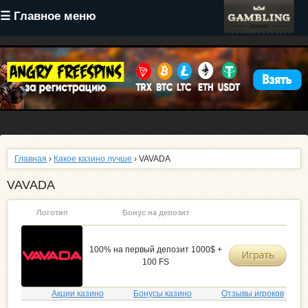
Перейти
☰ Главное меню
к
основному
содержанию
Главная
›
Какое казино лучше
› VAVADA
VAVADA
Логотип
Бонус на депозит
100% на первый депозит 1000$ +
100 FS
Акции казино
Бонусы казино
Отзывы игроков