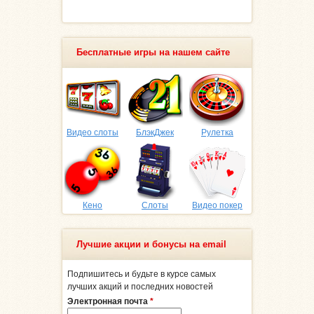
Бесплатные игры на нашем сайте
Видео слоты
БлэкДжек
Рулетка
Кено
Слоты
Видео покер
Лучшие акции и бонусы на email
Подпишитесь и будьте в курсе самых
лучших акций и последних новостей
Электронная почта
*