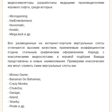
видеосимуляторы разработаны ведущими производителями
игрового софта, среди которых:
- Microgaming;
- NetEnterteiment;
- Novomatic;
- Amatic;
- MegaJack и др.
Все размещенные на интернет-портале виртуальные слоты
отличаются высоким качеством, приемлемым коэффициентом
отдачи, стильным графическим оформлением. Наряду с
классическими видеослотами, в игровой подборке Вавада
представлены и новые наименования. Примерами классических
игр могут служить такие виртуальные слоты как:
- Money Game;
- Bananas Go Bahamas;
- Crazy Monke;
- Chukcha;
- Garage;
- Island;
- Sharky;
- Pirate и др.