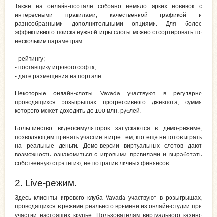
Также на онлайн-портале собрано немало ярких новинок с
интересными правилами, качественной графикой и
разнообразными дополнительными опциями. Для более
эффективного поиска нужной игры слоты можно отсортировать по
нескольким параметрам:
- рейтингу;
- поставщику игрового софта;
- дате размещения на портале.
Некоторые онлайн-слоты Vavada участвуют в регулярно
проводящихся розыгрышах прогрессивного джекпота, сумма
которого может доходить до 100 млн. рублей.
Большинство видеосимуляторов запускаются в демо-режиме,
позволяющим принять участие в игре тем, кто еще не готов играть
на реальные деньги. Демо-версии виртуальных слотов дают
возможность ознакомиться с игровыми правилами и выработать
собственную стратегию, не потратив личных финансов.
2. Live-режим.
Здесь клиенты игрового клуба Vavada участвуют в розыгрышах,
проводящихся в режиме реального времени из онлайн-студии при
участии настоящих крупье. Пользователям виртуального казино