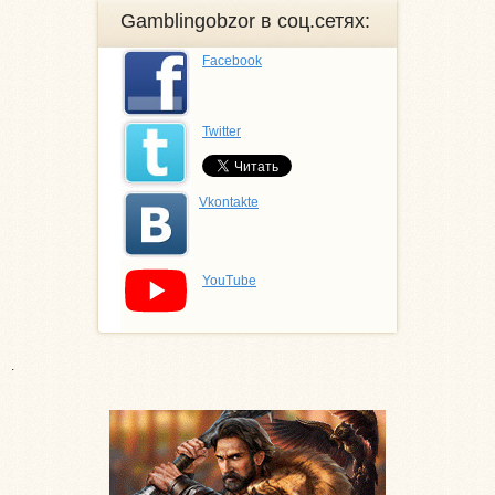
Gamblingobzor в соц.сетях:
Facebook
Twitter
Vkontakte
YouTube
.