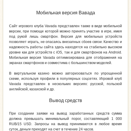
Мобильная версия Вавада
Сайт игрового клуба Vavada представлен также в виде мобильной
версии, при помощи которой можно принять участие в игре, имея
под рукой лишь смартфон. Версия для мобильных устройств
позволяет играть, не опасаясь внезапных сбоев связи. Качество и
надежность работы сайта здесь находятся на стабильно высоком
уровне как для устройств с iOS, так и для смартфонов на Android.
Мобильная версия Vavada оптимизирована для отображения на
экранах смартфонов и совместима с большинством моделей.
В виртуальном казино можно авторизоваться по упрощенной
схеме, используя профили в популярных соцсетях. Игровой клуб
Vavada представлен в нескольких версиях: русской, польской
английской, казахской и др.
Вывод средств
При создании заявки на вывод заработанных средств сумма
должна превышать минимальный порог, составляющий 1 000
RUB/15 USD. Запросы на вывод принимаются в любое время
суток, деньги приходят на счет в течение 24 часов.