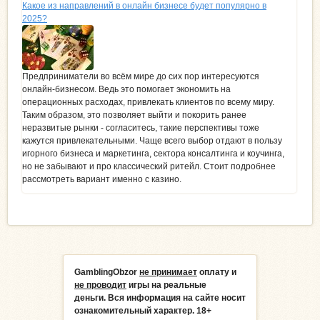
Какое из направлений в онлайн бизнесе будет популярно в
2025?
Предприниматели во всём мире до сих пор интересуются
онлайн-бизнесом. Ведь это помогает экономить на
операционных расходах, привлекать клиентов по всему миру.
Таким образом, это позволяет выйти и покорить ранее
неразвитые рынки - согласитесь, такие перспективы тоже
кажутся привлекательными. Чаще всего выбор отдают в пользу
игорного бизнеса и маркетинга, сектора консалтинга и коучинга,
но не забывают и про классический ритейл. Стоит подробнее
рассмотреть вариант именно с казино.
GamblingObzor
не принимает
оплату и
не проводит
игры на реальные
деньги.
Вся информация на сайте носит
ознакомительный характер. 18+