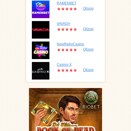
RAMENBET
Обзор
VAVADA
Обзор
NewRetroCasino
Обзор
Casino-X
Обзор