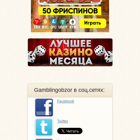
Gamblingobzor в соц.сетях:
Facebook
Twitter