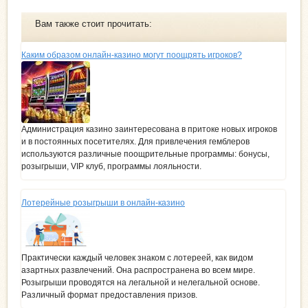
Вам также стоит прочитать:
Каким образом онлайн-казино могут поощрять игроков?
Администрация казино заинтересована в притоке новых игроков
и в постоянных посетителях. Для привлечения гемблеров
используются различные поощрительные программы: бонусы,
розыгрыши, VIP клуб, программы лояльности.
Лотерейные розыгрыши в онлайн-казино
Практически каждый человек знаком с лотереей, как видом
азартных развлечений. Она распространена во всем мире.
Розыгрыши проводятся на легальной и нелегальной основе.
Различный формат предоставления призов.