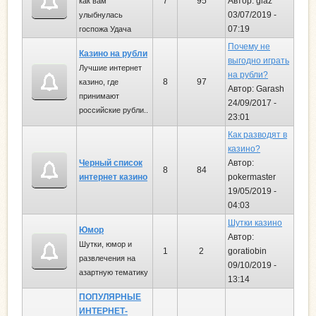
7
95
Автор:
glaz
как вам
03/07/2019 -
улыбнулась
07:19
госпожа Удача
Почему не
Казино на рубли
выгодно играть
Лучшие интернет
на рубли?
8
97
казино, где
Автор:
Garash
принимают
24/09/2017 -
российские рубли..
23:01
Как разводят в
казино?
Черный список
Автор:
8
84
интернет казино
pokermaster
19/05/2019 -
04:03
Шутки казино
Юмор
Автор:
Шутки, юмор и
1
2
goratiobin
развлечения на
09/10/2019 -
азартную тематику
13:14
ПОПУЛЯРНЫЕ
ИНТЕРНЕТ-