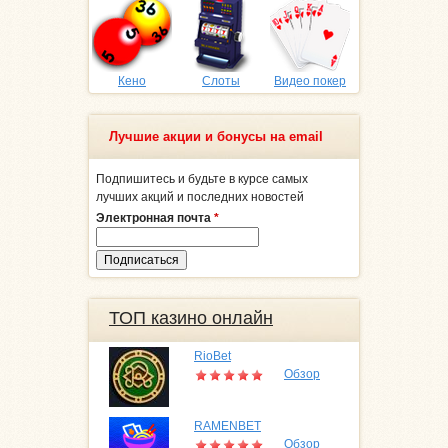
Кено
Слоты
Видео покер
Лучшие акции и бонусы на email
Подпишитесь и будьте в курсе самых
лучших акций и последних новостей
Электронная почта
*
ТОП казино онлайн
RioBet
Обзор
RAMENBET
Обзор