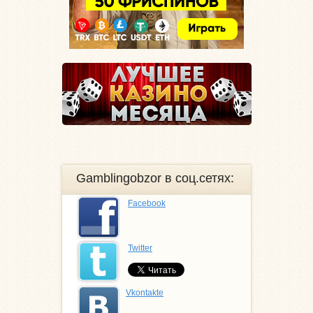
Gamblingobzor в соц.сетях:
Facebook
Twitter
Vkontakte