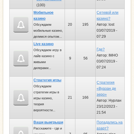
(100)
Мобильное
Сетевой или
казино
казино?
20
195
Автор:
lost
Обсуждаем
03/07/2019 -
мобильные казино,
07:29
делимся опытом...
Live казино
Где?
Обсуждаем игру в
Автор:
IMHO
лайв казино с
9
56
03/07/2019 -
живыми
07:24
дилерами...
Стратегия игры
Стратегия
Обсуждаем
«Вуазан де
стратегии игры в
зеро»
21
166
игры казино,
Автор:
Нурлан
теория
23/12/2023 -
вероятности...
21:54
Ваши выигрыши
Попадались на
азарт?
Расскажите - где и