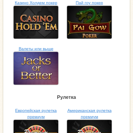
Казино Холдем покер
Пай гоу покер
Валеты или выше
Рулетка
Европейская рулетка
Американская рулетка
премиум
премиум