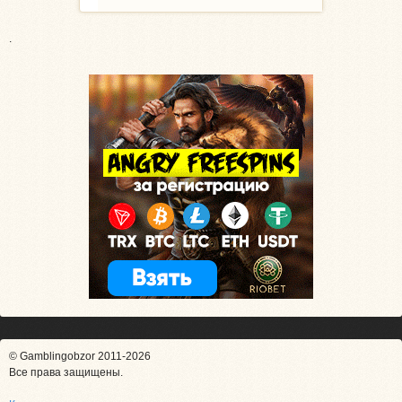
.
© Gamblingobzor 2011-2026
Все права защищены.