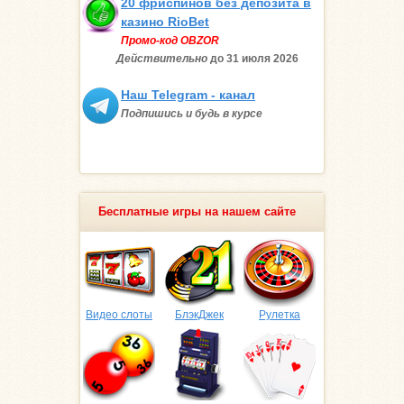
20 фриспинов без депозита в
казино RioBet
Промо-код OBZOR
Действительно
до 31 июля
2026
Наш Telegram - канал
Подпишись и будь в курсе
Бесплатные игры на нашем сайте
Видео слоты
БлэкДжек
Рулетка