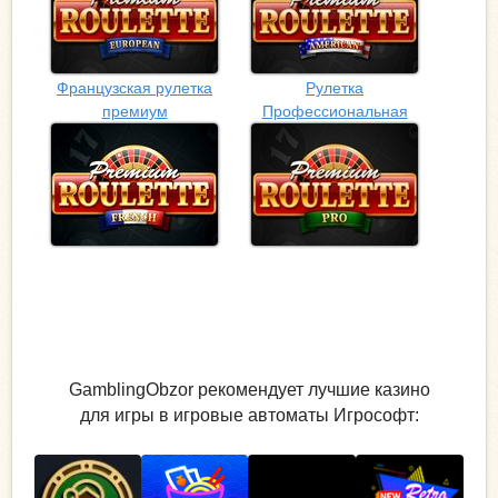
Французская рулетка
Рулетка
премиум
Профессиональная
GamblingObzor рекомендует лучшие казино
для игры в игровые автоматы Игрософт: