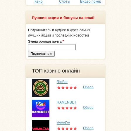
Кено
Слоты
Видео покер
Лучшие акции и бонусы на email
Подпишитесь и будьте в курсе самых
лучших акций и последних новостей
Электронная почта
*
ТОП казино онлайн
RioBet
Обзор
RAMENBET
Обзор
VAVADA
Обзор