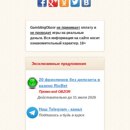
GamblingObzor
не принимает
оплату и
не проводит
игры на реальные
деньги.
Вся информация на сайте носит
ознакомительный характер. 18+
Эксклюзивные предложения
20 фриспинов без депозита в
казино RioBet
Промо-код OBZOR
Действительно
до 31 июля
2026
Наш Telegram - канал
Подпишись и будь в курсе