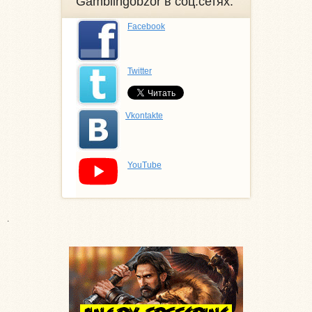
Gamblingobzor в соц.сетях:
Facebook
Twitter
Vkontakte
YouTube
.