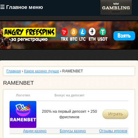
Перейти
☰ Главное меню
к
основному
содержанию
Главная
›
Какое казино лучше
› RAMENBET
RAMENBET
Логотип
Бонус на депозит
200% на первый депозит + 250
фриспинов
Акции казино
Бонусы казино
Отзывы игроков