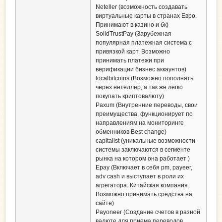
Neteller (возможность создавать
виртуальные карты в странах Евро,
Принимают в казино и бк)
SolidTrustPay (Зарубежная
популярная платежная система с
привязкой карт. Возможно
принимать платежи при
верификации бизнес аккаунтов)
localbitcoins (Возможно пополнять
через нетеллер, а так же легко
покупать криптовалюту)
Paxum (Внутренние переводы, свои
преимущества, функционирует по
направлениям на мониторинге
обменников Best change)
capitalist (уникальные возможности
системы заключаются в сегменте
рынка на котором она работает )
Epay (Включает в себя pm, payeer,
adv cash и выступает в роли их
агрегатора. Китайская компания.
Возможно принимать средства на
сайте)
Payoneer (Создание счетов в разной
валюте для приема переводов.