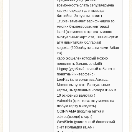
Epayments (Внутри есть
возможность слать сепу/ваеры/на
карту, подходит для вывода
биткойна, 3к еу атм лимит)
1cupis (заменяет верификацию во
многих букмекерских конторах)
icard (возможно открывать много
виртуальных карт visa, 1000eu/сутки
атм лимит/ибан болгарии)
sogexia (600eu/сутки атм лимит/ибан
юк)
xapo (кошелек который можно
пополнять баланс со skrill)
Liqpay (удобный личный кабинет и
понятный интерфейс)
LeoPay (альтернатива Айкард.
Можно выпускать Виртуальные
карты, Выделенные номера IBAN в
10 основных валютах )
Aximetria (криптовалюту можно на
любую карту выводить)
COINMAMA (покупка битка и
эфира(вроде) с карт)
WestStein (уникальный банковский
счет Ирландия (IBAN)