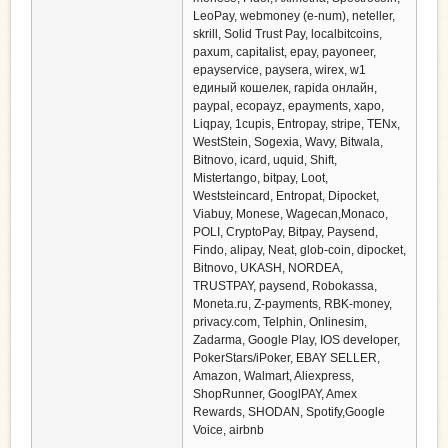
LeoPay, webmoney (e-num), neteller,
skrill, Solid Trust Pay, localbitcoins,
paxum, capitalist, epay, payoneer,
epayservice, paysera, wirex, w1
единый кошелек, rapida онлайн,
paypal, ecopayz, epayments, xapo,
Liqpay, 1cupis, Entropay, stripe, TENx,
WestStein, Sogexia, Wavy, Bitwala,
Bitnovo, icard, uquid, Shift,
Mistertango, bitpay, Loot,
Weststeincard, Entropat, Dipocket,
Viabuy, Monese, Wagecan,Monaco,
POLI, CryptoPay, Bitpay, Paysend,
Findo, alipay, Neat, glob-coin, dipocket,
Bitnovo, UKASH, NORDEA,
TRUSTPAY, paysend, Robokassa,
Moneta.ru, Z-payments, RBK-money,
privacy.com, Telphin, Оnlinesim,
Zadarma, Google Play, IOS developer,
PokerStars/iPoker, EBAY SELLER,
Amazon, Walmart, Aliexpress,
ShopRunner, GooglPAY, Amex
Rewards, SHODAN, Spotify,Google
Voice, airbnb