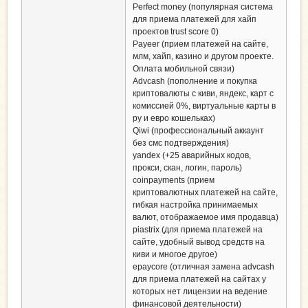
Perfect money (популярная система
для приема платежей для хайп
проектов trust score 0)
Payeer (прием платежей на сайте,
млм, хайп, казино и другом проекте.
Оплата мобильной связи)
Advcash (пополнение и покупка
криптовалюты с киви, яндекс, карт с
комиссией 0%, виртуальные карты в
ру и евро кошельках)
Qiwi (профессиональный аккаунт
без смс подтверждения)
yandex (+25 аварийных кодов,
прокси, скан, логин, пароль)
coinpayments (прием
криптовалютных платежей на сайте,
гибкая настройка принимаемых
валют, отображаемое имя продавца)
piastrix (для приема платежей на
сайте, удобный вывод средств на
киви и многое другое)
epaycore (отличная замена advcash
для приема платежей на сайтах у
которых нет лицензии на ведение
финансовой деятельности)