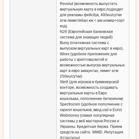
Revolut (возможность выпустить
виртуальную карту в евро,подходит
для рекламы фейсбук, 400eu/сутки
атм лимит/ибан юк + акк номер+сорт
код)
N26 (Европейская банковская
система для знающих людей)
Bunq (платежная система с
выпуском виртуальных карт в евро),
Wirex (удобное приложение для
работы с криптовалютой и
возможностью выпуска виртуальных
карт в евро аккаунтах, лимит атм
250eu/сутки)
Skrill (для игроков в букмекерской
конторе, возможность создавать
виртуальные карты в Евро
кошельках, пополнение биткоином)
Spectrocoin (удобное пополнение с
скрилл кошельков, ввод usd и Euro)
Webmoney (самая популярная
системы у веб мастеров России и
Украины. Кредитная биржа. Прием
средств на сайте. WMID. Репутация.
Аттестаты)