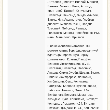
Энтропат, Дипокет, Виабай, Мониси,
Вагекен, Монако, Поли, Апхолд,
Криптопей, Битпей, Юничендж,
Битексбук, Пейсенд, Финдо, Алипей,
Банкю, Нит, Аксиметрия, Глобкоин,
дипокет, Битново, Укеш, Нордиа,
Трастпей, Пейсенд, Рапида,
Робокасса, Монета, Зепейментс, РБК
мани, Маниполо, Приваси
В нашем онлайн магазине, Вы
можете купить Верифицированную/
идентифицированную Биржу
криптовалют: Кракен, Паксфул,
Битрекс, Локалбиткоинс (LV1),
Битстамп, Битексбук, Палоникс,
Апхолд, Сиркл, Хуоби, Шодан, Эксмо,
Бинанс, Лайтфорекс, Лайвкоин,
Хитбиткоин, Секс, Коинмама,
Чанджели, Коинбас, Кукоин, Корал,
Лаброкис, Битлиш, Окекс, Ебит,
Битфинекс, Битмекс, Меркатокс,
Айэндекс, Куна, Коинмама, Битмарт,
Коиндиал, Локалкоинс24, Битсани,
Битхамб, Джидакс, BTCC, Коинсбанк,