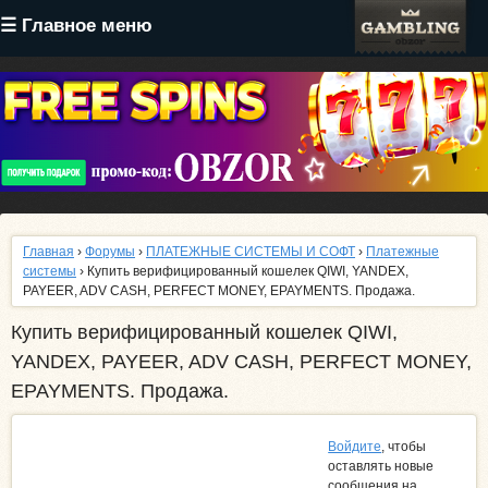
Перейти
☰ Главное меню
к
основному
содержанию
Главная
›
Форумы
›
ПЛАТЕЖНЫЕ СИСТЕМЫ И СОФТ
›
Платежные
системы
› Купить верифицированный кошелек QIWI, YANDEX,
PAYEER, ADV CASH, PERFECT MONEY, EPAYMENTS. Продажа.
Купить верифицированный кошелек QIWI,
YANDEX, PAYEER, ADV CASH, PERFECT MONEY,
EPAYMENTS. Продажа.
Войдите
, чтобы
оставлять новые
сообщения на