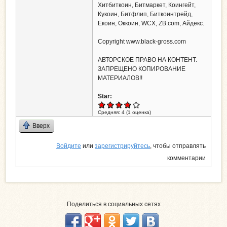
Хитбиткоин, Битмаркет, Коингейт,
Кукоин, Битфлип, Биткоинтрейд,
Екоин, Оккоин, WCX, ZB.com, Айдекс.
Сopyright www.black-gross.com
АВТОРСКОЕ ПРАВО НА КОНТЕНТ.
ЗАПРЕЩЕНО КОПИРОВАНИЕ
МАТЕРИАЛОВ!!
Star:
Средняя:
4
(
1
оценка)
Вверх
Войдите
или
зарегистрируйтесь
, чтобы отправлять
комментарии
Поделиться в социальных сетях