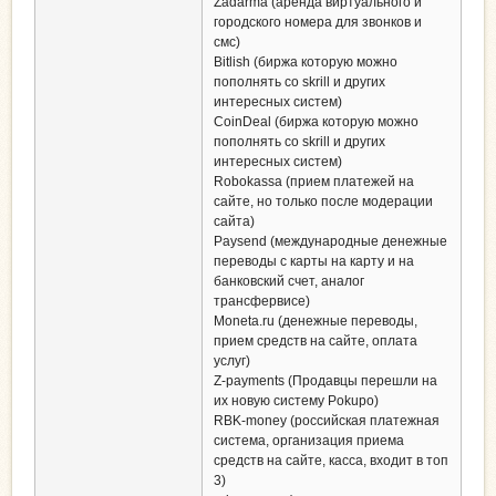
Zadarma (аренда виртуального и
городского номера для звонков и
смс)
Bitlish (биржа которую можно
пополнять со skrill и других
интересных систем)
CoinDeal (биржа которую можно
пополнять со skrill и других
интересных систем)
Robokassa (прием платежей на
сайте, но только после модерации
сайта)
Paysend (международные денежные
переводы с карты на карту и на
банковский счет, аналог
трансфервисе)
Moneta.ru (денежные переводы,
прием средств на сайте, оплата
услуг)
Z-payments (Продавцы перешли на
их новую систему Pokupo)
RBK-money (российская платежная
система, организация приема
средств на сайте, касса, входит в топ
3)