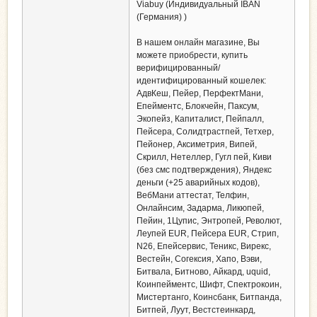
Viabuy (Индивидуальный IBAN
(Германия) )
В нашем онлайн магазине, Вы
можете приобрести, купить
верифицированный/
идентифицированный кошелек:
АдвКеш, Пейер, ПерфектМани,
Епейментс, Блокчейн, Паксум,
Экопейз, Капиталист, Пейпалл,
Пейсера, Солидтрастпей, Тетхер,
Пейонер, Аксиметрия, Випей,
Скрилл, Нетеллер, Гугл пей, Киви
(без смс подтверждения), Яндекс
деньги (+25 аварийных кодов),
ВебМани аттестат, Телфин,
Онлайнсим, Задарма, Ликюпей,
Пейин, 1Цупис, Энтропей, Револют,
Леупей EUR, Пейсера EUR, Стрип,
N26, Епейсервис, Теникс, Вирекс,
Вестейн, Согексия, Хапо, Вэви,
Битвала, Битново, Айкард, uquid,
Коинпейментс, Шифт, Спектрокоин,
Мистертанго, Коинсбанк, Битпанда,
Битпей, Луут, Вестстеинкард,