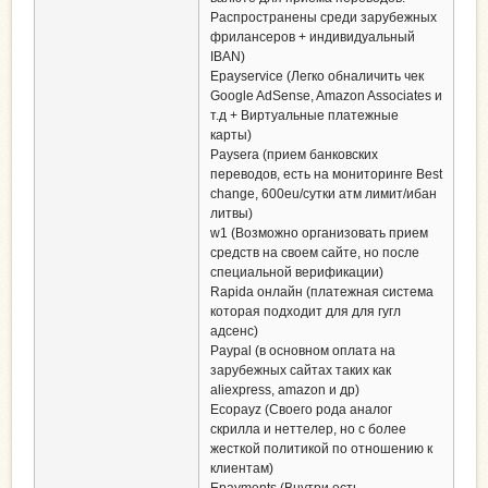
Распространены среди зарубежных
фрилансеров + индивидуальный
IBAN)
Epayservice (Легко обналичить чек
Google AdSense, Amazon Associates и
т.д + Виртуальные платежные
карты)
Paysera (прием банковских
переводов, есть на мониторинге Best
change, 600eu/сутки атм лимит/ибан
литвы)
w1 (Возможно организовать прием
средств на своем сайте, но после
специальной верификации)
Rapida онлайн (платежная система
которая подходит для для гугл
адсенс)
Paypal (в основном оплата на
зарубежных сайтах таких как
aliexpress, amazon и др)
Ecopayz (Своего рода аналог
скрилла и неттелер, но с более
жесткой политикой по отношению к
клиентам)