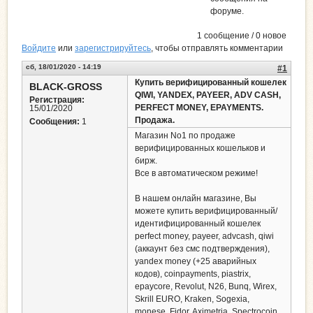
форуме.
1 сообщение / 0 новое
Войдите
или
зарегистрируйтесь
, чтобы отправлять комментарии
сб, 18/01/2020 - 14:19
#1
Купить верифицированный кошелек
BLACK-GROSS
QIWI, YANDEX, PAYEER, ADV CASH,
Регистрация:
PERFECT MONEY, EPAYMENTS.
15/01/2020
Продажа.
Сообщения:
1
Магазин No1 по продаже
верифицированных кошельков и
бирж.
Все в автоматическом режиме!
В нашем онлайн магазине, Вы
можете купить верифицированный/
идентифицированный кошелек
perfect money, payeer, advcash, qiwi
(аккаунт без смс подтверждения),
yandex money (+25 аварийных
кодов), coinpayments, piastrix,
epaycore, Revolut, N26, Bunq, Wirex,
Skrill EURO, Kraken, Sogexia,
monese, Fidor, Aximetria, Spectrocoin,