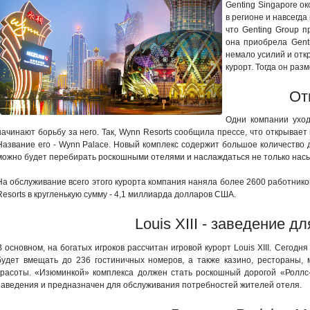
Genting Singapore о
в регионе и навсегд
что Genting Group п
она приобрела Genti
немало усилий и отк
курорт. Тогда он раз
От
Одни компании уход
начинают борьбу за него. Так, Wynn Resorts сообщила прессе, что открывает
Название его - Wynn Palace. Новый комплекс содержит большое количество 
можно будет перебирать роскошными отелями и наслаждаться не только насы
На обслуживание всего этого курорта компания наняла более 2600 работник
Resorts в кругленькую сумму - 4,1 миллиарда долларов США.
Louis XIII - заведение д
В основном, на богатых игроков рассчитан игровой курорт Louis XIII. Сегод
будет вмещать до 236 гостиничных номеров, а также казино, рестораны,
красоты. «Изюминкой» комплекса должен стать роскошный дорогой «Роллс
заведения и предназначен для обслуживания потребностей жителей отеля.