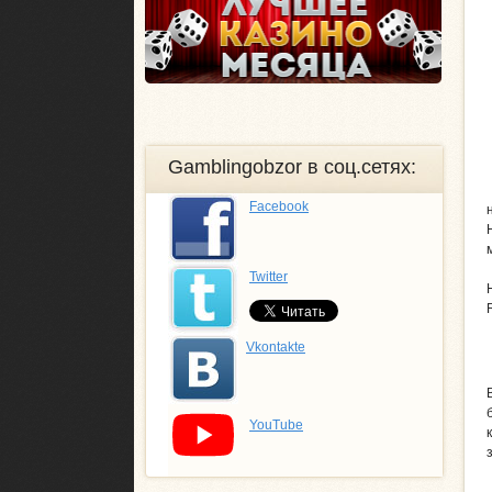
Gamblingobzor в соц.сетях:
Facebook
Twitter
Vkontakte
YouTube