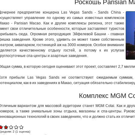
Роскошь Parisian M
Дочернее предприятие концерна Las Vegas Sands - Sands China -
осуществляет управление по одному из самых известных комплексов
Макао - Parisian Macao. Как и другие комплексы региона, этот также
имеет свои отличительные особенности, которые заставляют туристов
прибывать сюда. Огромная репродукция Эйфелевой Башни - главная
фишка заведения. Кроме этого, удивить он может также собственным
театром, аквапарком, гостиницей аж на 3000 номеров. Особое внимание
уделяется качественному отдыху гостей, а потому к их услугам
круглосуточные спа-центры и азартные заведения.
Общая сумма, в которую сегодня оценивают этот проект, составляет 2,7 милл
Хотя прибыли Las Vegas Sands не соответствуют ожидаемым суммам, 
потенциалом, как в их заведениях в Макао, ситуация обязательно стабилизир
Комплекс MGM Co
Отличным вариантом для массовой аудитории станет MGM Cotai. Как и друг
номеров, а также уникальные зоны отдыха, магазины и спа-центры. Руков
инновационных технологий в своих заведениях, что и должно стать их отличи
Средняя:
2
(
1
оценка)