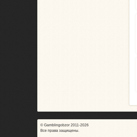
© Gamblingobzor 2011-2026
Все права защищены.