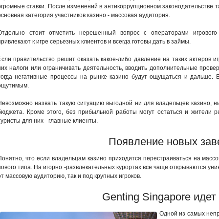
огромные ставки. После изменений в антикоррупционном законодательстве т
основная категория участников казино - массовая аудитория.
Отдельно стоит отметить нерешенный вопрос с операторами игрового 
привлекают к игре серьезных клиентов и всегда готовы дать в займы.
Если правительство решит оказать какое-либо давление на таких актеров иг
них налоги или ограничивать деятельность, вводить дополнительные проверк
тогда негативные процессы на рынке казино будут ощущаться и дальше. Б
ощутимым.
Невозможно назвать такую ситуацию выгодной ни для владельцев казино, ни 
бюджета. Кроме этого, без прибыльной работы могут остаться и жители р
туристы для них - главные клиенты.
Появление новых зав
Понятно, что если владельцам казино приходится перестраиваться на масс
нового типа. На игорно -развлекательных курортах все чаще открываются уни
от массовую аудиторию, так и под крупных игроков.
Genting Singapore идет
Одной из самых непр