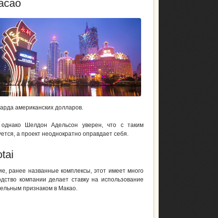
acao
иарда американских долларов.
однако Шелдон Адельсон уверен, что с таким
уется, а проект неоднократно оправдает себя.
tai
ие, ранее названные комплексы, этот имеет много
одство компании делает ставку на использование
тельным признаком в Макао.