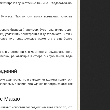
аких игроков существенно меньше. Следовательно,
бизнеса. Такими считаются компании, которые
рового бизнеса (например, будет увеличивать для
и, усложнять регистрацию и деятельность и т.п.),
олее того, спад доходов может стать еще более
для игроков, ни для местного и государственного
егиона, работающие в сфере обслуживания, ведь
едений
овую аудиторию, то и заведения должны появиться
версальные казино, что удачно подстраиваются как
 с Макао
иятных новостей последних месяцев стало то, что