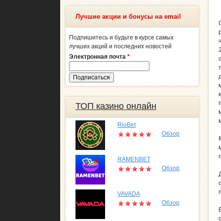
Лучшие акции и бонусы на email
Подпишитесь и будьте в курсе самых
лучших акций и последних новостей
Электронная почта
*
ТОП казино онлайн
RioBet
Обзор
RAMENBET
Обзор
VAVADA
Обзор