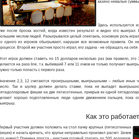
казино немалые суммы
Здесь используется 
уже после броска костей, когда известен результат и видно кто выиграл.
большим числом людей. Разыгрывался целый спектакль, основную роль игра
то одного из игроков обыгрывают, нарушая все возможные правила. Он не
процессе. Второй же участник просто играл, его задача - не обращать на себ
Этот игрок должен ставить по 15 долларов несколько раз (как правило, это
делается на pass line, т.к. выбивший 7 или 11 очков не только получает выиг
нужно только попасть с первого раза.
Значения 2,3, 12 считаются проигрышными, выигрышными – любые иные чи
число. Так и шулер должен делать ставки, пока не выпадет выигрышн
пятидолларовые фишки на две пятисотенные, прикрыв их одной пятидоллар
делают хорошо подготовленные люди одним движением пальцев, пока ос
выигрыш.
Как это работае
Первый участник должен положить на стол пачку крупных (пятисотенных
фишек) и начать кричать, что крупье неправильно произвел расчет. Зачем
это нужно? Причина проста - участник готовый тратить по 500 долларов,