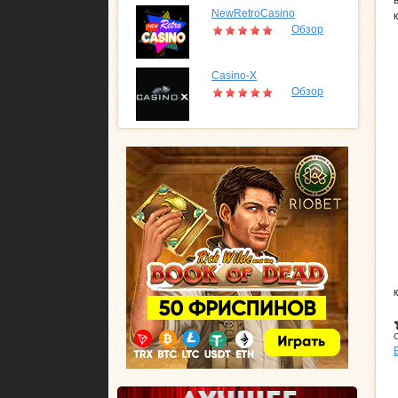
NewRetroCasino
Обзор
Casino-X
Обзор