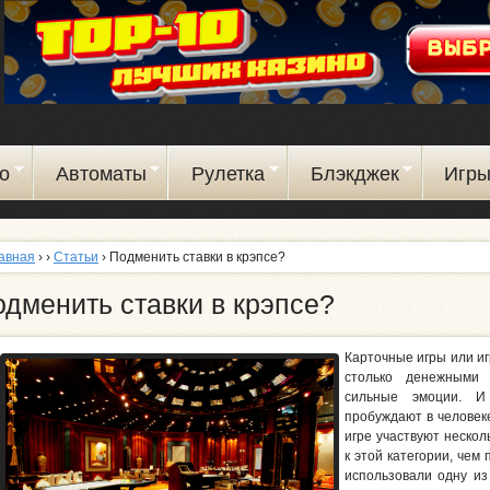
Перейти
к
основному
содержанию
о
Автоматы
Рулетка
Блэкджек
Игр
авная
›
›
Статьи
› Подменить ставки в крэпсе?
дменить ставки в крэпсе?
Карточные игры или иг
столько денежными 
сильные эмоции. И 
пробуждают в человеке
игре участвуют нескол
к этой категории, чем
использовали одну из