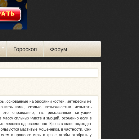
ы
Гороскоп
Форум
ры, основанные на бросании костей, интересны не
выигрышами, сколько возможностью испытать
это оправданно, т.к. рискованные ситуации
 массу сильных чувств и эмоций, особенно если в
ько человек одновременно. Крэпс вполне подходит
 пользуются маститые мошенники, в частности. Они
 схем в процессе игры в крэпс, чтобы отобрать у