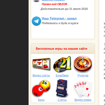
Промо-код OBZOR
Действительно
до 31 июля
2026
Наш Telegram - канал
Подпишись и будь в курсе
Бесплатные игры на нашем сайте
Видео слоты
БлэкДжек
Рулетка
Кено
Слоты
Видео покер