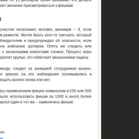
тавки по 15 долларов тремя фишками, что делало
 нет желания присматриваться к фишкам.
м
участие нескольких человек, минимум – 3, если
м ремесле. Могли брать кого-то третьего, который
блюдателем и предупреждал об опасности, если
ь на компанию шулеров. Опять же следить или
а с несколькими клиентами сложно. Процесс игры
торопят крупье, что облегчает мошенникам задачу.
анды следил за реакцией сотрудников казино,
ля зрения, на его наблюдения основывались в
щать казино снова или нет.
ась применением фишек номиналом в 100 или 500
было использовать фишки за 1000 и иного более
вался один и тот же – заменялись фишки.
тях