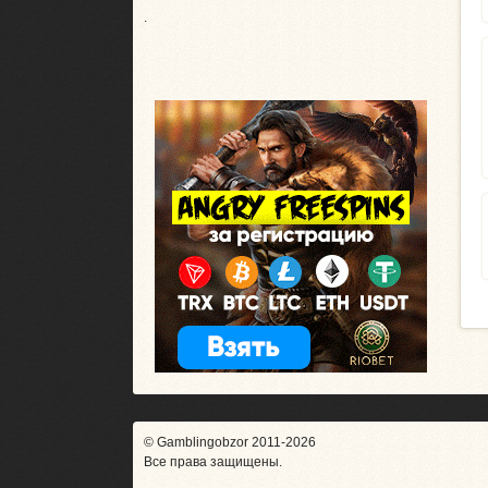
.
© Gamblingobzor 2011-2026
Все права защищены.