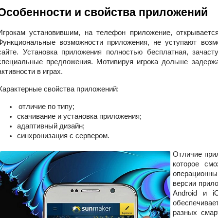
Особенности и свойства приложений
Игрокам установившим, на телефон приложение, открывается
Функциональные возможности приложения, не уступают возмо
сайте. Установка приложения полностью бесплатная, зачаст
специальные предложения. Мотивируя игрока дольше задержа
активности в играх.
Характерные свойства приложений:
отличие по типу;
скачивание и установка приложения;
адаптивный дизайн;
синхронизация с сервером.
Отличие прил
которое смо
операционны
версии прил
Android и i
обеспечивае
разных смар