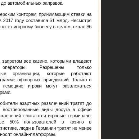
 до автомобильных заправок.
керским конторам, принимающим ставки на 
 2017 году составила $1 млрд. Несмотря 
инесет игорному бизнесу в целом, около $6 
 запретом все казино, которыми владеют 
операторы. Разрешены только 
ные организации, которые работают 
ограмме офшорных юрисдикций. Только в 
немецкие игроки могут развлекаться 
рами.
юбители азартных развлечений тратят до 
 востребованные виды досуга в сфере 
звлечений считаются игровые терминалы 
ше 50% пользователей в казино в 
тистике, люди в Германии тратят не менее 
риносят онлайн-платформы.