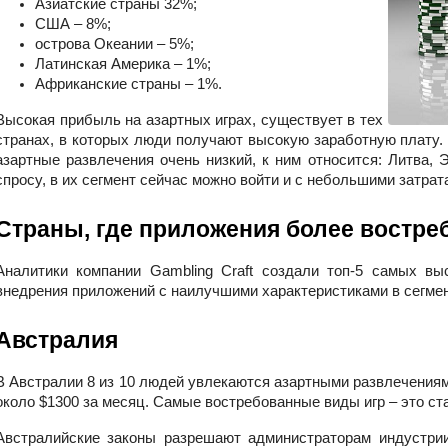
Азиатские страны 32%;
США – 8%;
острова Океании – 5%;
Латинская Америка – 1%;
Африканские страны – 1%.
Высокая прибыль на азартных играх, существует в тех 
странах, в которых люди получают высокую заработную плату. 
азартные развлечения очень низкий, к ним относится: Литва, 
спросу, в их сегмент сейчас можно войти и с небольшими затрат
Страны, где приложения более востр
Аналитики компании Gambling Craft создали топ-5 самых вы
внедрения приложений с наилучшими характеристиками в сегмен
Австралия
В Австралии 8 из 10 людей увлекаются азартными развлечениями
около $1300 за месяц. Самые востребованные виды игр – это ст
Австралийские законы разрешают администраторам индустрии