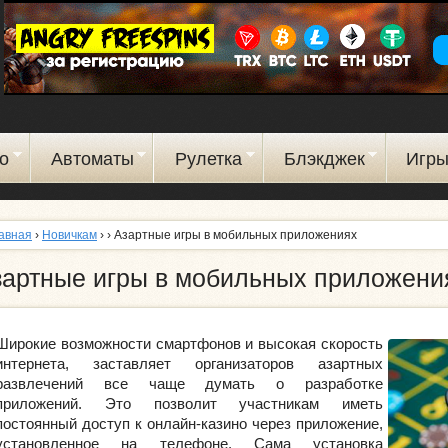
Перейти
к
основному
содержанию
о
Автоматы
Рулетка
Блэкджек
Игр
авная
›
Новичкам
›
› Азартные игры в мобильных приложениях
зартные игры в мобильных приложени
Широкие возможности смартфонов и высокая скорость 
интернета, заставляет организаторов азартных 
развлечений все чаще думать о разработке 
приложений. Это позволит участникам иметь 
постоянный доступ к онлайн-казино через приложение, 
установленное на телефоне. Сама установка 