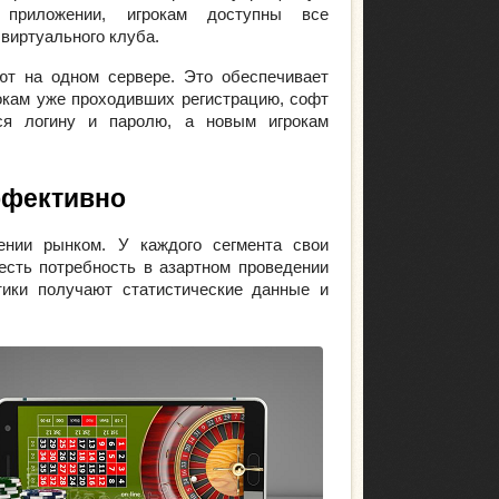
приложении, игрокам доступны все 
виртуального клуба.
т на одном сервере. Это обеспечивает 
окам уже проходивших регистрацию, софт 
я логину и паролю, а новым игрокам 
ффективно
нии рынком. У каждого сегмента свои 
есть потребность в азартном проведении 
тики получают статистические данные и 