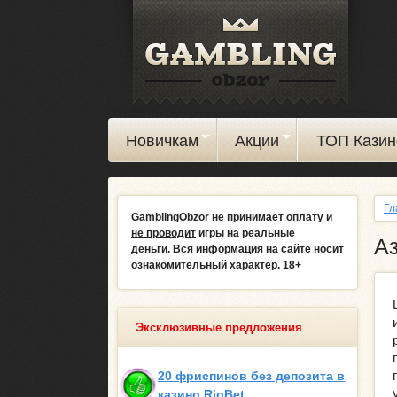
Новичкам
Акции
ТОП Казин
Гл
GamblingObzor
не принимает
оплату и
не проводит
игры на реальные
А
деньги.
Вся информация на сайте носит
ознакомительный характер. 18+
Эксклюзивные предложения
20 фриспинов без депозита в
казино RioBet