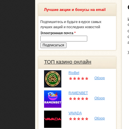
Лучшие акции и бонусы на email
Подпишитесь и будьте в курсе самых
лучших акций и последних новостей
Электронная почта
*
ТОП казино онлайн
RioBet
Обзор
RAMENBET
Обзор
VAVADA
Обзор