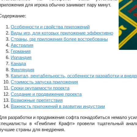
приложения для игрока обычно занимает пару минут.
Содержание:
Особенности и свойства приложений
Виды игр, для которых приложение эффективно
Страны, где приложения более востребованы
Австралия
Германия
Ирландия
Канада
Финляндия
Капитал, рентабельность, особенности разработки и внед
Стоимость запуска приложения
Сроки окупаемости проекта
Создание и продвижение проекта
Возможные препятствия
Важность приложений в развитии индустрии
Для разработки и продвижения софта понадобиться немало уси
специалисты в «Гемблинг Крафт» провели тщательный анали
лучшие страны для внедрения.