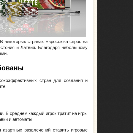
В некоторых странах Евросоюза спрос на 
Эстония и Латвия. Благодаря небольшому 
ами.
ебованы
сокоэффективных стран для создания и 
те.
. В среднем каждый игрок тратит на игры 
авки и автоматы.
 азартных развлечений ставить игровые 