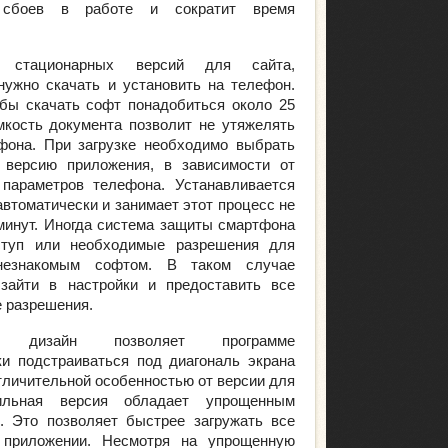
 сбоев в работе и сократит время 
 стационарных версий для сайта, 
нужно скачать и установить на телефон. 
обы скачать софт понадобиться около 25 
мкость документа позволит не утяжелять 
фона. При загрузке необходимо выбрать 
версию приложения, в зависимости от 
 параметров телефона. Устанавливается 
втоматически и занимает этот процесс не 
минут. Иногда система защиты смартфона 
туп или необходимые разрешения для 
езнакомым софтом. В таком случае 
зайти в настройки и предоставить все 
 разрешения.
й дизайн позволяет программе 
ки подстраиваться под диагональ экрана 
личительной особенностью от версии для 
ильная версия обладает упрощенным 
. Это позволяет быстрее загружать все 
приложении. Несмотря на упрощенную 