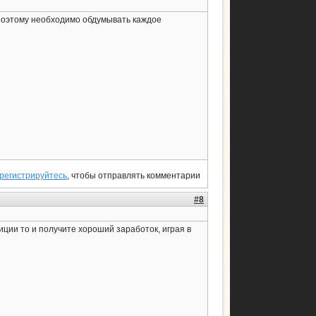
 поэтому необходимо обдумывать каждое
регистрируйтесь
, чтобы отправлять комментарии
#8
иции то и получите хороший заработок, играя в