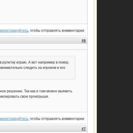
регистрируйтесь
, чтобы отправлять комментарии
#6
в рулетку играю. А вот например в покер,
 внимательно следить за игроком и его
ьное решение. Так как и там можно выявить
имизировать свои проигрыши.
регистрируйтесь
, чтобы отправлять комментарии
#7