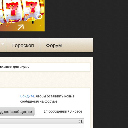
ы
Гороскоп
Форум
 важнее для игры?
Войдите
, чтобы оставлять новые
сообщения на форуме.
днее сообщение
14 сообщений / 0 новое
#1