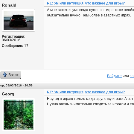
RE: Ум или интуиция, что важнее для игры?
Ronald
А мне кажется ум всегда нужен и в игре тоже нео
обязательно нужно. Тем более в азартных играх.
Регистрация:
06/03/2016
Сообщения:
17
Вверх
Войдите
или
за
ср, 09/03/2016 - 20:59
RE: Ум или интуиция, что важнее для игры?
Georg
Наугад я играю только когда в рулетку играю. А во
Нужно очень внимательно следить за игроком и ег