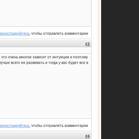
регистрируйтесь
, чтобы отправлять комментарии
#3
 что очень многое зависит от интуиции и поэтому
чше всего ее развивать и тогда у вас будет все в
регистрируйтесь
, чтобы отправлять комментарии
#4