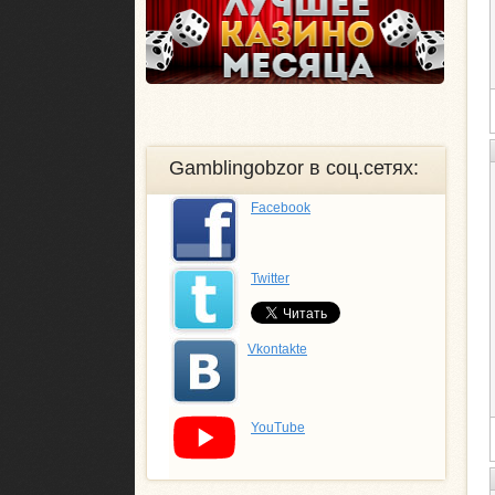
Gamblingobzor в соц.сетях:
Facebook
Twitter
Vkontakte
YouTube