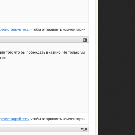
регистрируйтесь
, чтобы отправлять комментарии
#9
ля того что бы побеждать в казино. Не только ум
 же.
регистрируйтесь
, чтобы отправлять комментарии
#10