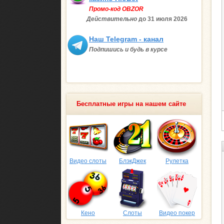
Промо-код OBZOR
Действительно
до 31 июля
2026
Наш Telegram - канал
Подпишись и будь в курсе
Бесплатные игры на нашем сайте
Видео слоты
БлэкДжек
Рулетка
Кено
Слоты
Видео покер