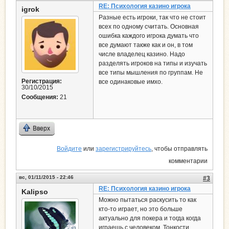
RE: Психология казино игрока
igrok
Разные есть игроки, так что не стоит
всех по одному считать. Основная
ошибка каждого игрока думать что
все думают также как и он, в том
числе владелец казино. Надо
разделять игроков на типы и изучать
все типы мышления по группам. Не
Регистрация:
все одинаковые имхо.
30/10/2015
Сообщения:
21
Вверх
Войдите
или
зарегистрируйтесь
, чтобы отправлять
комментарии
вс, 01/11/2015 - 22:46
#3
RE: Психология казино игрока
Kalipso
Можно пытаться раскусить то как
кто-то играет, но это больше
актуально для покера и тогда когда
играешь с человеком. Тонкости