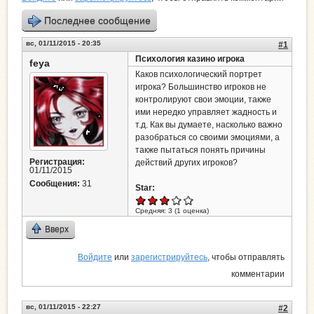
Последнее сообщение
вс, 01/11/2015 - 20:35
#1
Психология казино игрока
feya
Каков психологический портрет
игрока? Большинство игроков не
контролируют свои эмоции, также
ими нередко управляет жадность и
т.д. Как вы думаете, насколько важно
разобраться со своими эмоциями, а
также пытаться понять причины
Регистрация:
действий других игроков?
01/11/2015
Сообщения:
31
Star:
Средняя:
3
(
1
оценка)
Вверх
Войдите
или
зарегистрируйтесь
, чтобы отправлять
комментарии
вс, 01/11/2015 - 22:27
#2