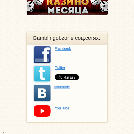
Gamblingobzor в соц.сетях:
Facebook
Twitter
Vkontakte
YouTube
.