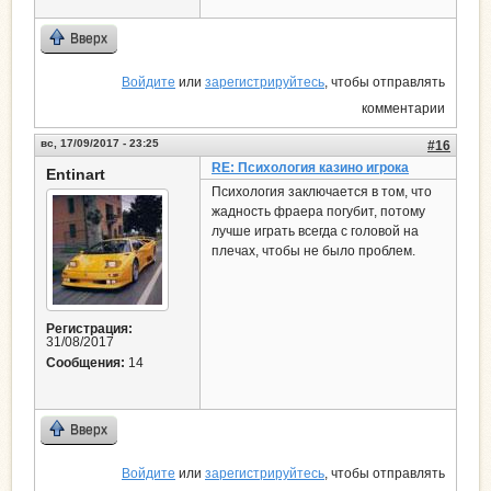
Вверх
Войдите
или
зарегистрируйтесь
, чтобы отправлять
комментарии
вс, 17/09/2017 - 23:25
#16
RE: Психология казино игрока
Entinart
Психология заключается в том, что
жадность фраера погубит, потому
лучше играть всегда с головой на
плечах, чтобы не было проблем.
Регистрация:
31/08/2017
Сообщения:
14
Вверх
Войдите
или
зарегистрируйтесь
, чтобы отправлять