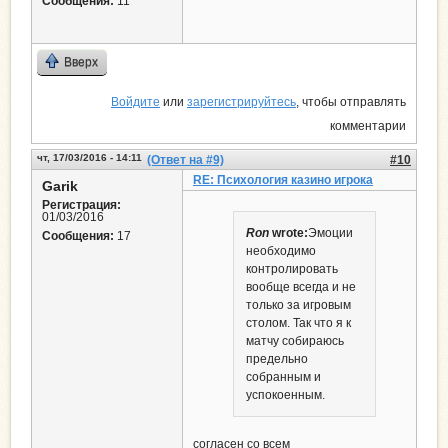
Сообщения:
11
Вверх
Войдите
или
зарегистрируйтесь
, чтобы отправлять
комментарии
чт, 17/03/2016 - 14:11
(Ответ на #9)
#10
RE: Психология казино игрока
Garik
Регистрация:
01/03/2016
Ron
wrote:
Эмоции
Сообщения:
17
необходимо
контролировать
вообще всегда и не
только за игровым
столом. Так что я к
матчу собираюсь
предельно
собранным и
успокоенным.
согласен со всем