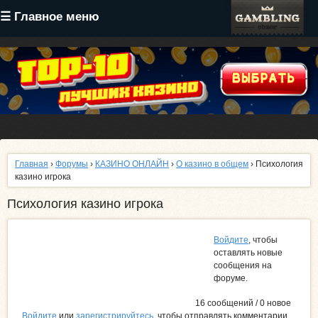
Перейти
☰ Главное меню
к
основному
содержанию
Главная
›
Форумы
›
КАЗИНО ОНЛАЙН
›
О казино в общем
› Психология
казино игрока
Психология казино игрока
Войдите
, чтобы
оставлять новые
сообщения на
форуме.
16 сообщений / 0 новое
Войдите
или
зарегистрируйтесь
, чтобы отправлять комментарии