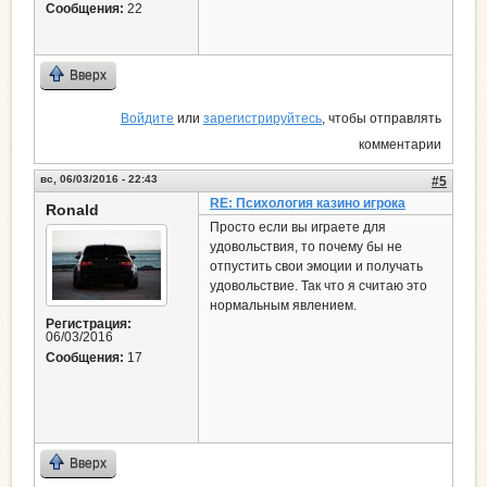
Сообщения:
22
Вверх
Войдите
или
зарегистрируйтесь
, чтобы отправлять
комментарии
вс, 06/03/2016 - 22:43
#5
RE: Психология казино игрока
Ronald
Просто если вы играете для
удовольствия, то почему бы не
отпустить свои эмоции и получать
удовольствие. Так что я считаю это
нормальным явлением.
Регистрация:
06/03/2016
Сообщения:
17
Вверх