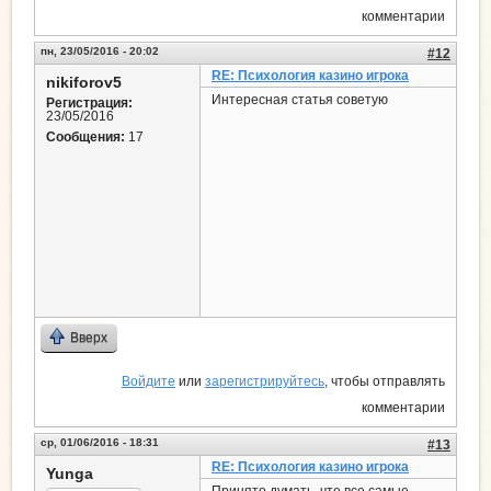
комментарии
пн, 23/05/2016 - 20:02
#12
RE: Психология казино игрока
nikiforov5
Интересная статья советую
Регистрация:
23/05/2016
Сообщения:
17
Вверх
Войдите
или
зарегистрируйтесь
, чтобы отправлять
комментарии
ср, 01/06/2016 - 18:31
#13
RE: Психология казино игрока
Yunga