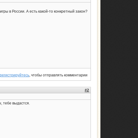
гры в России. А есть какой-то конкретный закон?
регистрируйтесь
, чтобы отправлять комментарии
#2
ы, тебе выдастся.