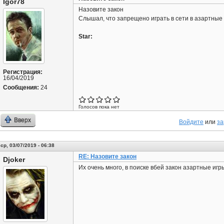
Igor78
Назовите закон
Слышал, что запрещено играть в сети в азартные и
Star:
Регистрация:
16/04/2019
Сообщения:
24
Голосов пока нет
Вверх
Войдите
или
за
ср, 03/07/2019 - 06:38
RE: Назовите закон
Djoker
Их очень много, в поиске вбей закон азартные игр