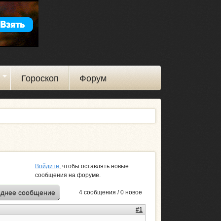
ы
Гороскоп
Форум
Войдите
, чтобы оставлять новые
сообщения на форуме.
днее сообщение
4 сообщения / 0 новое
#1