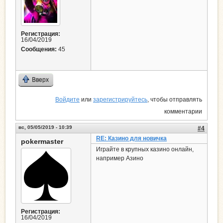
Регистрация:
16/04/2019
Сообщения:
45
Вверх
Войдите
или
зарегистрируйтесь
, чтобы отправлять
комментарии
вс, 05/05/2019 - 10:39
#4
RE: Казино для новичка
pokermaster
Играйте в крупных казино онлайн,
например Азино
Регистрация:
16/04/2019