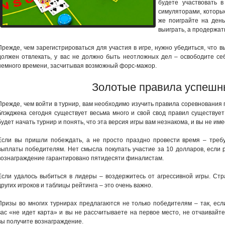
будете участвовать 
симуляторами, которы
же поиграйте на ден
выиграть, а продержат
Прежде, чем зарегистрироваться для участия в игре, нужно убедиться, что 
должен отвлекать, у вас не должно быть неотложных дел – освободите се
немного времени, засчитывая возможный форс-мажор.
Золотые правила успешн
Прежде, чем войти в турнир, вам необходимо изучить правила соревнования 
блэкджека сегодня существует весьма много и свой свод правил существуе
будет начать турнир и понять, что эта версия игры вам незнакома, и вы не и
Если вы пришли побеждать, а не просто праздно провести время – треб
выплаты победителям. Нет смысла покупать участие за 10 долларов, если 
вознаграждение гарантировано пятидесяти финалистам.
Если удалось выбиться в лидеры – воздержитесь от агрессивной игры. Стр
других игроков и таблицы рейтинга – это очень важно.
Призы во многих турнирах предлагаются не только победителям – так, есл
вас «не идет карта» и вы не рассчитываете на первое место, не отчаивайте
вы получите вознаграждение.