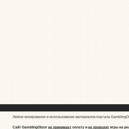
Любое копирование и использование материалов портала GamblingO
Сайт GamblingObzor
не принимает
оплату и
не проводит
игры на ре