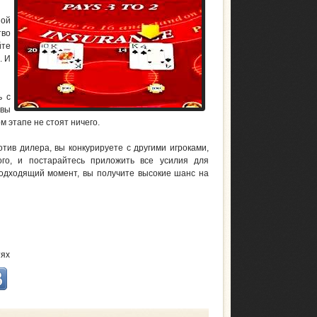
ной
тво
йте
. И
ь с
 вы
м этапе не стоят ничего.
тив дилера, вы конкурируете с другими игроками,
того, и постарайтесь приложить все усилия для
подходящий момент, вы получите высокие шанс на
тях