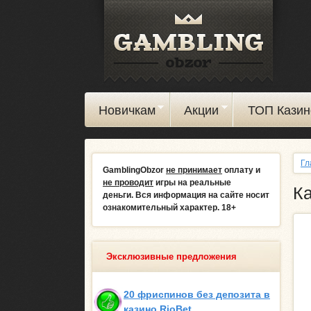
Новичкам
Акции
ТОП Казин
Гл
GamblingObzor
не принимает
оплату и
не проводит
игры на реальные
Ка
деньги.
Вся информация на сайте носит
ознакомительный характер. 18+
Эксклюзивные предложения
20 фриспинов без депозита в
казино RioBet