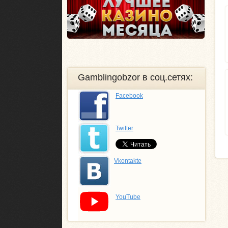
Gamblingobzor в соц.сетях:
Facebook
Twitter
Vkontakte
YouTube