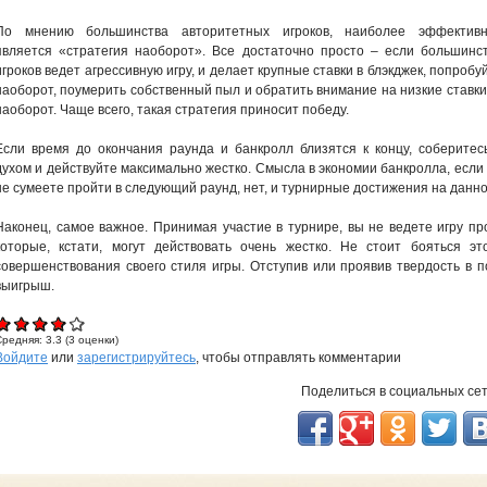
По мнению большинства авторитетных игроков, наиболее эффектив
является «стратегия наоборот». Все достаточно просто – если большинс
игроков ведет агрессивную игру, и делает крупные ставки в блэкджек, попробу
наоборот, поумерить собственный пыл и обратить внимание на низкие ставки
наоборот. Чаще всего, такая стратегия приносит победу.
Если время до окончания раунда и банкролл близятся к концу, соберитес
духом и действуйте максимально жестко. Смысла в экономии банкролла, если
не сумеете пройти в следующий раунд, нет, и турнирные достижения на данно
Наконец, самое важное. Принимая участие в турнире, вы не ведете игру про
которые, кстати, могут действовать очень жестко. Не стоит бояться э
совершенствования своего стиля игры. Отступив или проявив твердость в 
выигрыш.
Средняя:
3.3
(
3
оценки)
Войдите
или
зарегистрируйтесь
, чтобы отправлять комментарии
Поделиться в социальных се