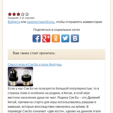
Средняя:
3
(
2
оценки)
Войдите
или
зарегистрируйтесь
, чтобы отправлять комментарии
Поделиться в социальных сетях
Вам также стоит прочитать:
Смысл игры в Сик Бо и роль Фортуны
Если у нас Сик Бо не пользуется большой популярностью, то в
странах Азии и особенно на родине, в Китае, в этой игре
местное население души не чает. Родина Сик Бо – это Древний
Китай, причем на старте для игры использовались ракушки и
камешки, которые впоследствии сменились на кубики. В
переводе Сик Бо означает «две кости», однако на данном этапе