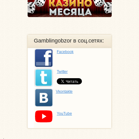
Gamblingobzor в соц.сетях:
Facebook
Twitter
Vkontakte
YouTube
.