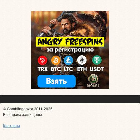
© Gamblingobzor 2011-2026
Все права защищены.
Контакты