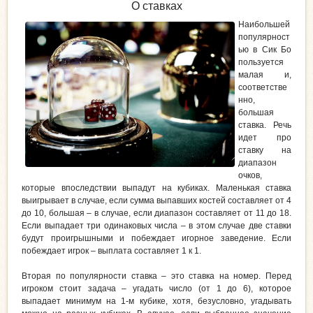
О ставках
Наибольшей
популярност
ью в Сик Бо
пользуется
малая и,
соответстве
нно,
большая
ставка. Речь
идет про
ставку на
диапазон
очков,
которые впоследствии выпадут на кубиках. Маленькая ставка
выигрывает в случае, если сумма выпавших костей составляет от 4
до 10, большая – в случае, если диапазон составляет от 11 до 18.
Если выпадает три одинаковых числа – в этом случае две ставки
будут проигрышными и побеждает игорное заведение. Если
побеждает игрок – выплата составляет 1 к 1.
Вторая по популярности ставка – это ставка на номер. Перед
игроком стоит задача – угадать число (от 1 до 6), которое
выпадает минимум на 1-м кубике, хотя, безусловно, угадывать