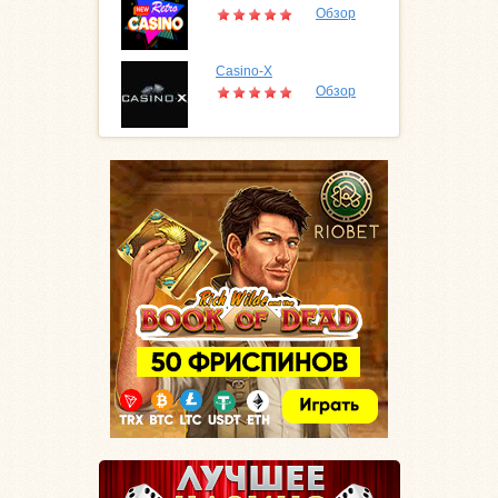
Обзор
Casino-X
Обзор