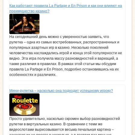
Как работают правила La Partage и En Prison и как они влияют на
преимущество казино?
На сегодняшний день можно с уверенностью заявить, что
рулетка – одна из самых востребованных, распространенных и
популярных азартных игр в казино. Несколько поколений
человечества наслаждались игрой и конца этой популярности не
видно. Эта игра получила массу разновидностей и вариаций, а
также различия в правилах. В рамках этой статьи мы обсудим
правила La Partage и En Prison, подробно остановившись на их
особенностях и различиях.
Мини-рулетка – насколько она подходит успешному игроку?
Просто удивительно, насколько скромен выбор разновидностей
рулетки в виртуальных казино. В сравнении с теми же
видеослотами вырисовывается весьма печальная картина –
зачастую их не просто в несколько, а в десятки раз меньше.