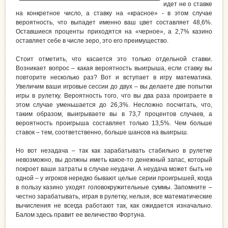
идет не о ставке
на конкретное число, а ставку на «красное» - в этом случае
вероятность, что выпадет именно ваш цвет составляет 48,6%.
Оставшиеся проценты приходятся на «черное», а 2,7% казино
оставляет себе в числе зеро, это его преимущество.
Стоит отметить, что касается это только отдельной ставки.
Возникает вопрос – какая вероятность выигрыша, если ставку вы
повторите несколько раз? Вот и вступает в игру математика.
Увеличим ваши игровые сессии до двух – вы делаете две попытки
игры в рулетку. Вероятность того, что вы два раза проиграете в
этом случае уменьшается до 26,3%. Несложно посчитать, что,
таким образом, выигрываете вы в 73,7 процентов случаев, а
вероятность проигрыша составляет только 13,5%. Чем больше
ставок – тем, соответственно, больше шансов на выигрыш.
Но вот незадача – так как зарабатывать стабильно в рулетке
невозможно, вы должны иметь какое-то денежный запас, который
покроет ваши затраты в случае неудачи. А неудача может быть не
одной – у игроков нередко бывают целые серии проигрышей, когда
в пользу казино уходят головокружительные суммы. Запомните –
честно зарабатывать, играя в рулетку, нельзя, все математические
вычисления не всегда работают так, как ожидается изначально.
Балом здесь правит ее величество Фортуна.