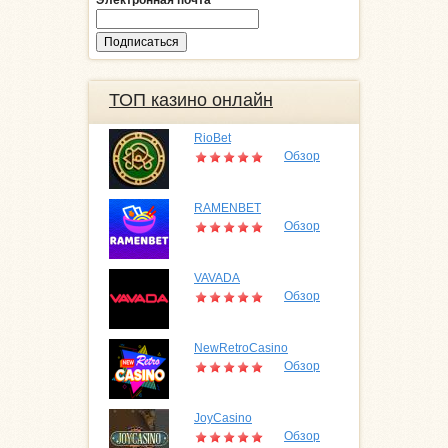
ТОП казино онлайн
RioBet
Обзор
RAMENBET
Обзор
VAVADA
Обзор
NewRetroCasino
Обзор
JoyCasino
Обзор