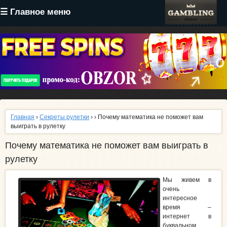
Перейти
☰ Главное меню
к
основному
содержанию
Главная
›
Секреты рулетки
›
› Почему математика не поможет вам
выиграть в рулетку
Почему математика не поможет вам выиграть в
рулетку
Мы живем в
очень
интересное
время –
интернет в
буквальном