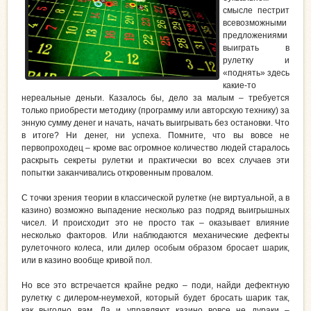
смысле пестрит
всевозможными
предложениями
выиграть в
рулетку и
«поднять» здесь
какие-то
нереальные деньги. Казалось бы, дело за малым – требуется
только приобрести методику (программу или авторскую технику) за
энную сумму денег и начать, начать выигрывать без остановки. Что
в итоге? Ни денег, ни успеха. Помните, что вы вовсе не
первопроходец – кроме вас огромное количество людей старалось
раскрыть секреты рулетки и практически во всех случаев эти
попытки заканчивались откровенным провалом.
С точки зрения теории в классической рулетке (не виртуальной, а в
казино) возможно выпадение несколько раз подряд выигрышных
чисел. И происходит это не просто так – оказывает влияние
несколько факторов. Или наблюдаются механические дефекты
рулеточного колеса, или дилер особым образом бросает шарик,
или в казино вообще кривой пол.
Но все это встречается крайне редко – поди, найди дефектную
рулетку с дилером-неумехой, который будет бросать шарик так,
как выгодно вам. Да и управляют казино вовсе не дураки –