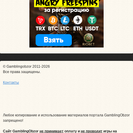
© Gamblingobzor 2011-2026
Все права защищены.
Контакты
Любое копирование и использование материалов портала GamblingObzor
запрещено!
Сайт GamblingObzor
не принимает
оплату и
не проводит
игры на