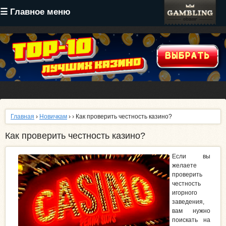
Перейти
☰ Главное меню
к
основному
содержанию
Главная
›
Новичкам
›
› Как проверить честность казино?
Как проверить честность казино?
Если вы
желаете
проверить
честность
игорного
заведения,
вам нужно
поискать на