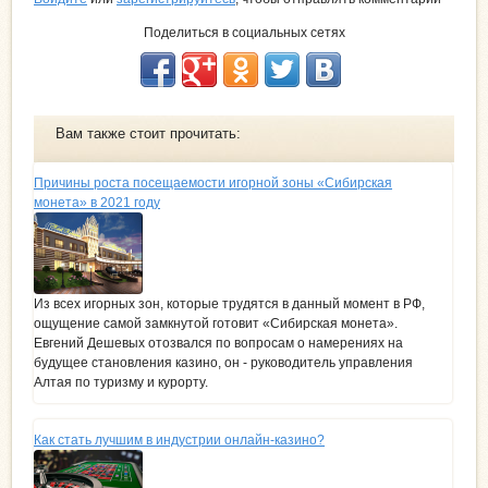
Поделиться в социальных сетях
Вам также стоит прочитать:
Причины роста посещаемости игорной зоны «Сибирская
монета» в 2021 году
Из всех игорных зон, которые трудятся в данный момент в РФ,
ощущение самой замкнутой готовит «Сибирская монета».
Евгений Дешевых отозвался по вопросам о намерениях на
будущее становления казино, он - руководитель управления
Алтая по туризму и курорту.
Как стать лучшим в индустрии онлайн-казино?