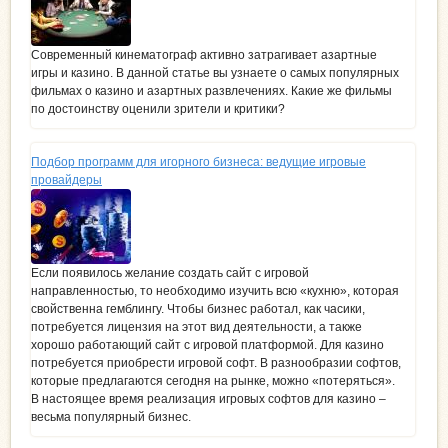
Современный кинематограф активно затрагивает азартные
игры и казино. В данной статье вы узнаете о самых популярных
фильмах о казино и азартных развлечениях. Какие же фильмы
по достоинству оценили зрители и критики?
Подбор программ для игорного бизнеса: ведущие игровые
провайдеры
Если появилось желание создать сайт с игровой
направленностью, то необходимо изучить всю «кухню», которая
свойственна гемблингу. Чтобы бизнес работал, как часики,
потребуется лицензия на этот вид деятельности, а также
хорошо работающий сайт с игровой платформой. Для казино
потребуется приобрести игровой софт. В разнообразии софтов,
которые предлагаются сегодня на рынке, можно «потеряться».
В настоящее время реализация игровых софтов для казино –
весьма популярный бизнес.