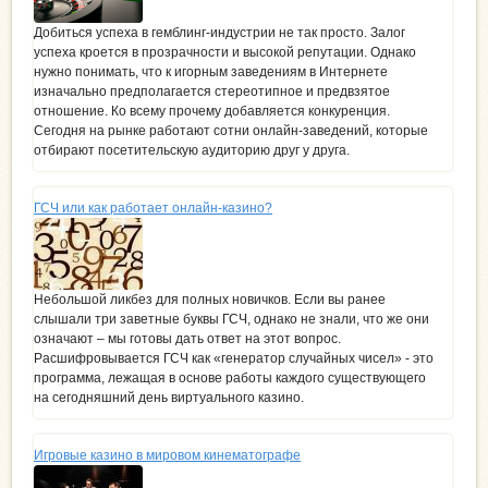
Добиться успеха в гемблинг-индустрии не так просто. Залог
успеха кроется в прозрачности и высокой репутации. Однако
нужно понимать, что к игорным заведениям в Интернете
изначально предполагается стереотипное и предвзятое
отношение. Ко всему прочему добавляется конкуренция.
Сегодня на рынке работают сотни онлайн-заведений, которые
отбирают посетительскую аудиторию друг у друга.
ГСЧ или как работает онлайн-казино?
Небольшой ликбез для полных новичков. Если вы ранее
слышали три заветные буквы ГСЧ, однако не знали, что же они
означают – мы готовы дать ответ на этот вопрос.
Расшифровывается ГСЧ как «генератор случайных чисел» - это
программа, лежащая в основе работы каждого существующего
на сегодняшний день виртуального казино.
Игровые казино в мировом кинематографе