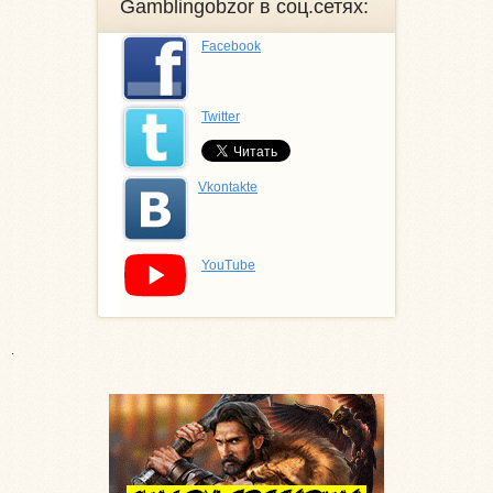
Gamblingobzor в соц.сетях:
Facebook
Twitter
Vkontakte
YouTube
.