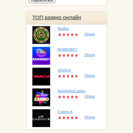
ТОП казино онлайн
RioBet
Обзор
RAMENBET
Обзор
VAVADA
Обзор
NewRetroCasino
Обзор
Casino-X
Обзор