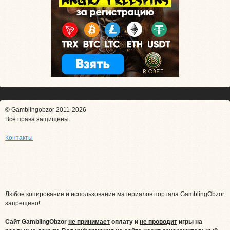
© Gamblingobzor 2011-2026
Все права защищены.
Контакты
Любое копирование и использование материалов портала GamblingObzor
запрещено!
Сайт GamblingObzor
не принимает
оплату и
не проводит
игры на