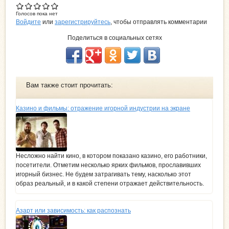
Голосов пока нет
Войдите
или
зарегистрируйтесь
, чтобы отправлять комментарии
Поделиться в социальных сетях
Вам также стоит прочитать:
Казино и фильмы: отражение игорной индустрии на экране
Несложно найти кино, в котором показано казино, его работники,
посетители. Отметим несколько ярких фильмов, прославивших
игорный бизнес. Не будем затрагивать тему, насколько этот
образ реальный, и в какой степени отражает действительность.
Азарт или зависимость: как распознать