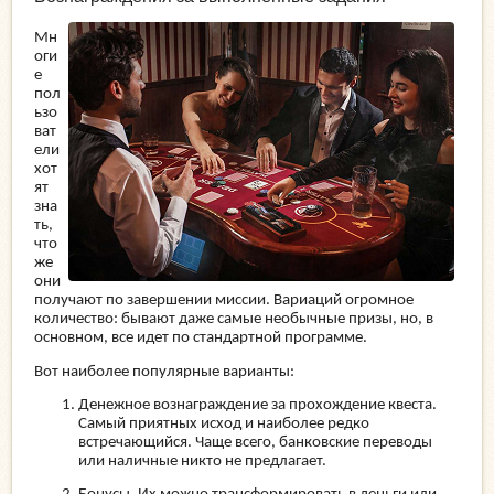
Мн
оги
е 
пол
ьзо
ват
ели 
хот
ят 
зна
ть, 
что 
же 
они 
получают по завершении миссии. Вариаций огромное 
количество: бывают даже самые необычные призы, но, в 
основном, все идет по стандартной программе. 
Вот наиболее популярные варианты:
Денежное вознаграждение за прохождение квеста. 
Самый приятных исход и наиболее редко 
встречающийся. Чаще всего, банковские переводы 
или наличные никто не предлагает.