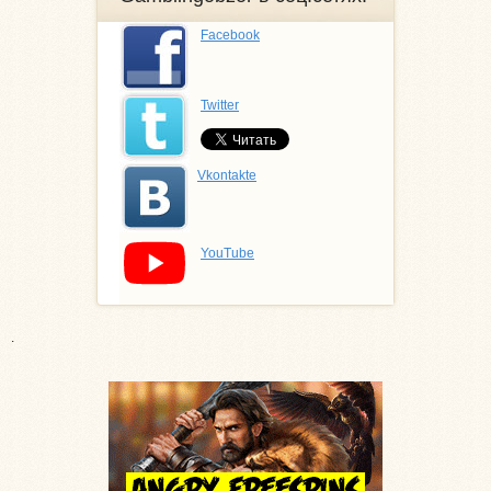
Facebook
Twitter
Vkontakte
YouTube
.