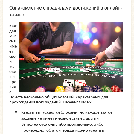
Ознакомление с правилами достижений в онлайн-
казино
Каж
дая 
мис
сия 
име
ет 
сво
и 
усл
ови
я и 
пра
вил
а. 
Но есть несколько общих условий, характерных для 
прохождения всех заданий. Перечислим их:
Квесты выпускаются блоками, но каждое взятое 
задание не имеет никакой связи с другим. 
Выполняются они либо произвольно, либо 
поочередно: об этом всегда можно узнать в 