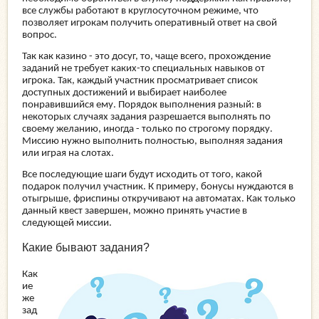
все службы работают в круглосуточном режиме, что 
позволяет игрокам получить оперативный ответ на свой 
вопрос.
Так как казино - это досуг, то, чаще всего, прохождение 
заданий не требует каких-то специальных навыков от 
игрока. Так, каждый участник просматривает список 
доступных достижений и выбирает наиболее 
понравившийся ему. Порядок выполнения разный: в 
некоторых случаях задания разрешается выполнять по 
своему желанию, иногда - только по строгому порядку. 
Миссию нужно выполнить полностью, выполняя задания 
или играя на слотах. 
Все последующие шаги будут исходить от того, какой 
подарок получил участник. К примеру, бонусы нуждаются в 
отыгрыше, фриспины откручивают на автоматах. Как только 
данный квест завершен, можно принять участие в 
следующей миссии. 
Какие бывают задания?
Как
ие 
же 
зад