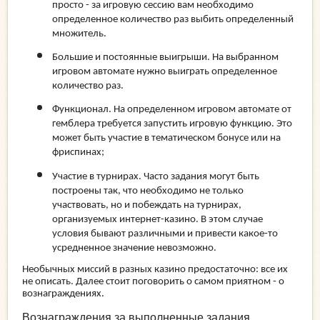
просто - за игровую сессию вам необходимо 
определенное количество раз выбить определенный 
множитель.
Большие и постоянные выигрыши. На выбранном 
игровом автомате нужно выиграть определенное 
количество раз.
Функционал. На определенном игровом автомате от 
гемблера требуется запустить игровую функцию. Это 
может быть участие в тематическом бонусе или на 
фриспинах;
Участие в турнирах. Часто задания могут быть 
построены так, что необходимо не только 
участвовать, но и побеждать на турнирах, 
организуемых интернет-казино. В этом случае 
условия бывают различными и привести какое-то 
усредненное значение невозможно.
Необычных миссий в разных казино предостаточно: все их 
не описать. Далее стоит поговорить о самом приятном - о 
вознаграждениях.
Вознаграждения за выполненные задания