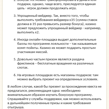
Бонусы. Их можно трансформировать в деньги или 
подарки, однако, чаще всего, преследуется единая 
цель - игрок должен продолжать игру.
Упрощенный вейджер. Так, вместо того, чтобы 
выполнять требования вейджера х35 (сумма ставок 
должна в 35 раз превысить размер бонуса), казино 
может предложить упрощенный вейджер - например, 
выполнить х2.
Иногда онлайн-площадка выдает дополнительные 
баллы по программе лояльности – так называемые 
комп-пойнты. Казино их может подарить простым 
участникам миссий.
Довольно частым призом является раздача 
фриспинов – бесплатные вращения на различных 
слотах. 
На игровых площадках есть магазины подарков: там 
можно выбрать презент на определенных условиях. 
В любом случае, какой бы презент за прохождение квеста не 
предлагался, рекомендация одна: необходимо 
внимательным образом изучить бонусную программу. 
Спрашивайте у службы поддержки, как можно использовать 
в дальнейшем полученные призы и какие требования 
отыгрыша.