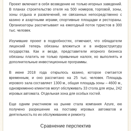
Проект включает в себя возведение не только игорных заведений.
В планах строительство отеля на 500 номеров, торговой, зоны,
зоны отдыха и развлечений, не связанных непосредственно с
казино и азартными играми, спортивные площадки и рестораны.
Организаторы рассчитывают на ежегодный поток туристов в 300
тыс. человек.
Изучившие проект в подробностях, отмечают, что обладатели
лицензий теперь обязаны вложиться и в инфраструктуру
государства. Как и везде, представители игорного бизнеса
обязаны платить не только привычные налоги, но выполнять и
дополнительные инвестиционные программы.
В июне 2018 года открылось казино, которое считается
временным, и оно рассчитано на 25 тыс. человек. Площадь
игрового зала составляет 1300 м., общая площадь зоны – 4600 м.,
одновременно клиентов могут обслуживать 33 стола для игры, 242
игровых автомата. Отдельная зона для особых гостей.
Еще одним участником на рынке стала компания Azure, ею
получено разрешение на поставку игровых автоматов и
деятельность по их обслуживанию и ремонту.
Сравнение перспектив