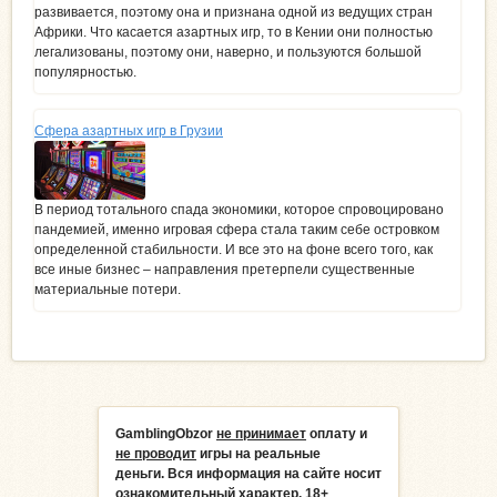
развивается, поэтому она и признана одной из ведущих стран
Африки. Что касается азартных игр, то в Кении они полностью
легализованы, поэтому они, наверно, и пользуются большой
популярностью.
Сфера азартных игр в Грузии
В период тотального спада экономики, которое спровоцировано
пандемией, именно игровая сфера стала таким себе островком
определенной стабильности. И все это на фоне всего того, как
все иные бизнес – направления претерпели существенные
материальные потери.
GamblingObzor
не принимает
оплату и
не проводит
игры на реальные
деньги.
Вся информация на сайте носит
ознакомительный характер. 18+