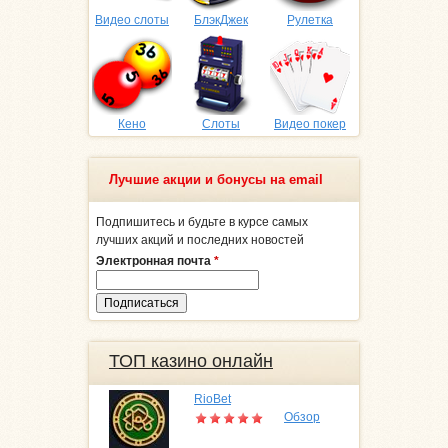
Видео слоты
БлэкДжек
Рулетка
Кено
Слоты
Видео покер
Лучшие акции и бонусы на email
Подпишитесь и будьте в курсе самых
лучших акций и последних новостей
Электронная почта
*
ТОП казино онлайн
RioBet
Обзор