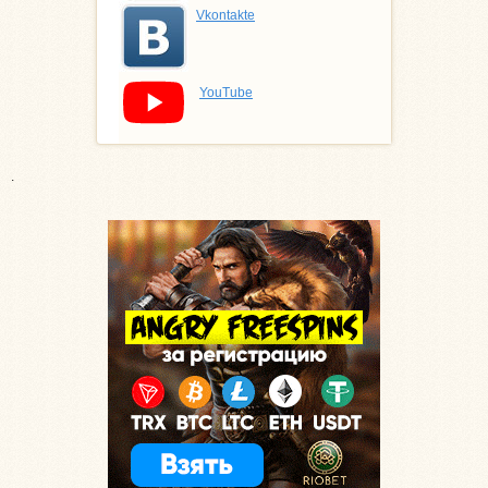
Vkontakte
YouTube
.