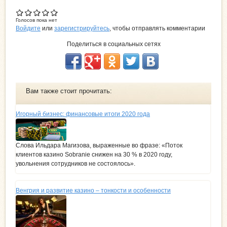
Голосов пока нет
Войдите
или
зарегистрируйтесь
, чтобы отправлять комментарии
Поделиться в социальных сетях
Вам также стоит прочитать:
Игорный бизнес: финансовые итоги 2020 года
Слова Ильдара Магизова, выраженные во фразе: «Поток
клиентов казино Sobranie снижен на 30 % в 2020 году,
увольнения сотрудников не состоялось».
Венгрия и развитие казино – тонкости и особенности