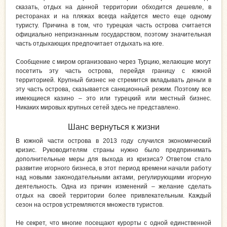
сказать, отдых на данной территории обходится дешевле, в
ресторанах и на пляжах всегда найдется место еще одному
туристу. Причина в том, что турецкая часть острова считается
официально непризнанным государством, поэтому значительная
часть отдыхающих предпочитает отдыхать на юге.
Сообщение с миром организовано через Турцию, желающие могут
посетить эту часть острова, перейдя границу с южной
территорией. Крупный бизнес не стремится вкладывать деньги в
эту часть острова, сказывается санкционный режим. Поэтому все
имеющиеся казино – это или турецкий или местный бизнес.
Никаких мировых крупных сетей здесь не представлено.
Шанс вернуться к жизни
В южной части острова в 2013 году случился экономический
кризис. Руководителям страны нужно было предпринимать
дополнительные меры для выхода из кризиса? Ответом стало
развитие игорного бизнеса, в этот период времени начали работу
над новыми законодательными актами, регулирующими игорную
деятельность. Одна из причин изменений – желание сделать
отдых на своей территории более привлекательным. Каждый
сезон на остров устремляются множеств туристов.
Не секрет, что многие посещают курорты с одной единственной