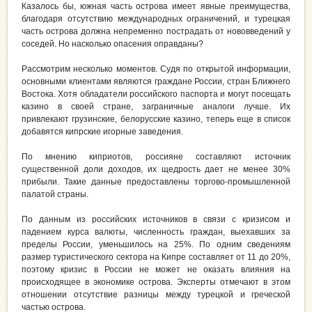
Казалось бы, южная часть острова имеет явные преимущества,
благодаря отсутствию международных ограничений, и турецкая
часть острова должна непременно пострадать от нововведений у
соседей. Но насколько опасения оправданы?
Рассмотрим несколько моментов. Судя по открытой информации,
основными клиентами являются граждане России, стран Ближнего
Востока. Хотя обладатели российского паспорта и могут посещать
казино в своей стране, заграничные аналоги лучше. Их
привлекают грузинские, белорусские казино, теперь еще в список
добавятся кипрские игорные заведения.
По мнению киприотов, россияне составляют источник
существенной доли доходов, их щедрость дает не менее 30%
прибыли. Такие данные предоставлены торгово-промышленной
палатой страны.
По данным из российских источников в связи с кризисом и
падением курса валюты, численность граждан, выехавших за
пределы России, уменьшилось на 25%. По одним сведениям
размер туристического сектора на Кипре составляет от 11 до 20%,
поэтому кризис в России не может не оказать влияния на
происходящее в экономике острова. Эксперты отмечают в этом
отношении отсутствие разницы между турецкой и греческой
частью острова.