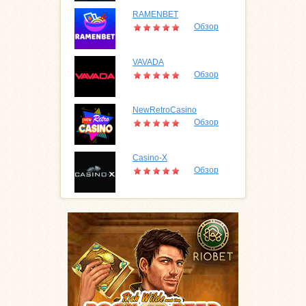
RAMENBET
Обзор
VAVADA
Обзор
NewRetroCasino
Обзор
Casino-X
Обзор