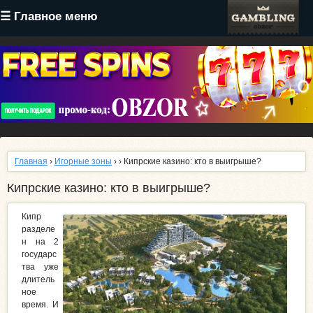
Перейти
☰ Главное меню
к
основному
содержанию
Главная
›
Игорные зоны
›
› Кипрские казино: кто в выигрыше?
Кипрские казино: кто в выигрыше?
Кипр
разделе
н на 2
государс
тва уже
длитель
ное
время. И