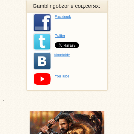
Gamblingobzor в соц.сетях:
Facebook
Twitter
Vkontakte
YouTube
.