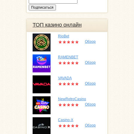
ТОП казино онлайн
RioBet
Обзор
RAMENBET
Обзор
VAVADA
Обзор
NewRetroCasino
Обзор
Casino-X
Обзор