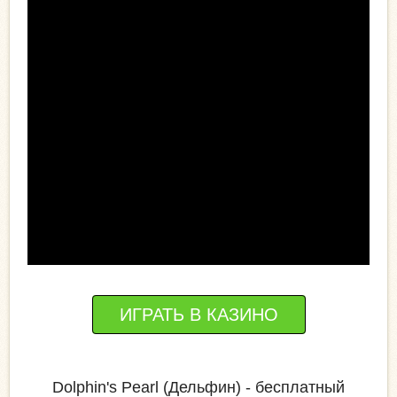
ИГРАТЬ В КАЗИНО
Dolphin's Pearl (Дельфин) - бесплатный