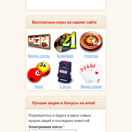
Бесплатные игры на нашем сайте
Видео слоты
БлэкДжек
Рулетка
Кено
Слоты
Видео покер
Лучшие акции и бонусы на email
Подпишитесь и будьте в курсе самых
лучших акций и последних новостей
Электронная почта
*