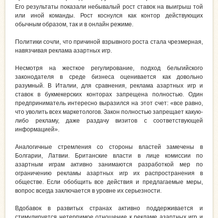
Его результаты показали небывалый рост ставок на выигрыш той
или иной команды. Рост коснулся как контор действующих
обычным образом, так и в онлайн режиме.
Политики сочли, что причиной взрывного роста стала чрезмерная,
навязчивая реклама азартных игр.
Несмотря на жесткое регулирование, подход бельгийского
законодателя в среде бизнеса оценивается как довольно
разумный. В Италии, для сравнения, реклама азартных игр и
ставок в букмекерских конторах запрещена полностью. Один
предприниматель интересно выразился на этот счет: «все равно,
что уволить всех маркетологов. Закон полностью запрещает какую-
либо рекламу, даже раздачу визитов с соответствующей
информацией».
Аналогичные стремления со стороны властей замечены в
Болгарии, Латвии. Британские власти в лице комиссии по
азартным играм активно занимаются разработкой мер по
ограничению рекламы азартных игр их распространения в
обществе. Если обобщить все действия и предлагаемые меры,
вопрос всегда заключается в уровне их серьезности.
Вдобавок в развитых странах активно поддерживается и
стимулируется нетерпимое отношение к рекламе азартных игр и