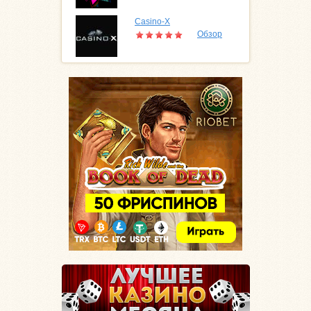
Casino-X
Обзор