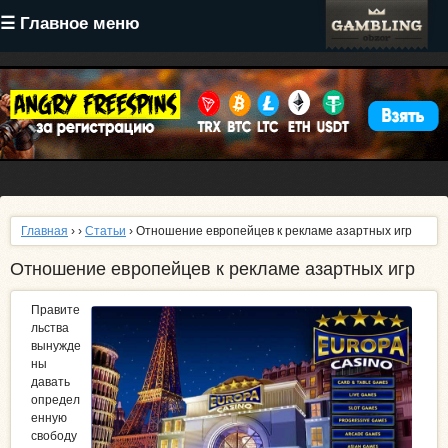
Перейти
☰ Главное меню
к
основному
содержанию
Главная
›
›
Статьи
› Отношение европейцев к рекламе азартных игр
Отношение европейцев к рекламе азартных игр
Правите
льства
вынужде
ны
давать
определ
енную
свободу