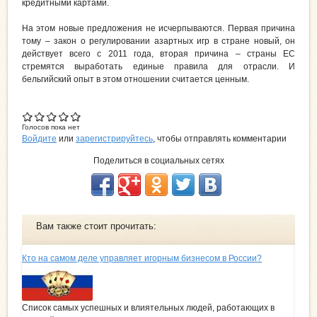
кредитными картами.
На этом новые предложения не исчерпываются. Первая причина
тому – закон о регулировании азартных игр в стране новый, он
действует всего с 2011 года, вторая причина – страны ЕС
стремятся выработать единые правила для отрасли. И
бельгийский опыт в этом отношении считается ценным.
Голосов пока нет
Войдите
или
зарегистрируйтесь
, чтобы отправлять комментарии
Поделиться в социальных сетях
Вам также стоит прочитать:
Кто на самом деле управляет игорным бизнесом в России?
Список самых успешных и влиятельных людей, работающих в