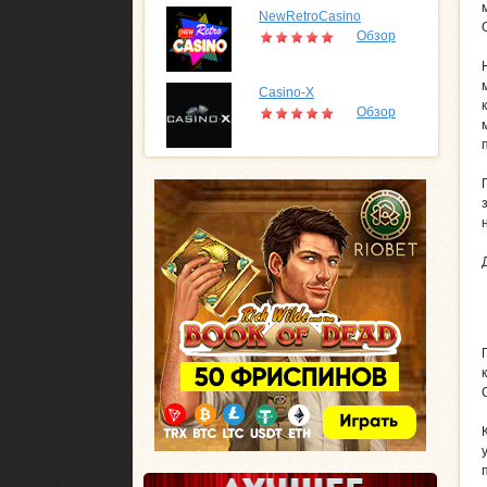
NewRetroCasino
Обзор
Casino-X
Обзор