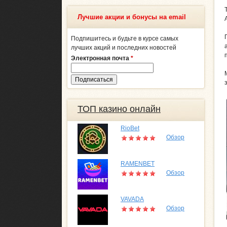
Лучшие акции и бонусы на email
Подпишитесь и будьте в курсе самых
лучших акций и последних новостей
Электронная почта
*
ТОП казино онлайн
RioBet
Обзор
RAMENBET
Обзор
VAVADA
Обзор