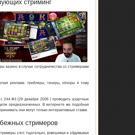
ьзующих стриминг
оры казино в случае сотрудничества со стримерами
рочая реклама: трейлеры, тизеры, обзоры и тому
 с 244-ФЗ (29 декабря 2006 ) проводить азартные
 цели предназначенных. В интернете же подобная
принимать они могут только интерактивные ставки.
убежных стримеров
стримеры слот тщательно, взвешивая и обдумывая