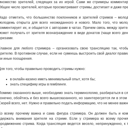
множество зрителей, следящих за их игрой. Сами же стримеры комментир
Общее число зрителей, которые просматривают стримы, достигает и даже пр
Надо отметить, что большинство поклонников и зрителей стримов – молод
молодежь открыта для всего неожиданного и нового. Мало того, что мол
комментирует их, и общается с авторами в чатах. Причем связь между зрит
может получать от зрителя вознаграждение в виде донатов (чаще всего де
призами.
Главное для любого стримера – организовать свою трансляцию так, чтоб
зрителю. В противном случае, если не сумеешь выстроить свой диалог правил
ни иные поощрения.
Для того, чтобы правильно проводить стримы нужно:
в онлайн-казино иметь минимальный опыт, хотя бы;
знать специфику игры в гемблинге.
Помимо сказанного выше, необходимо знать терминологию, разбираться в сло
конечно, обойтись и без всего вышесказанного, но заинтересуется ли в это
Скорей всего, нет. Нужно и правильно подать информацию, что не менее важн
Ко всему прочему важна и сама фигура стримера. Он должен быть и ком
удержать внимания зрителя на стриме. Если у стримера ко всему проче
продвижению стрима. Когда трансляция ведется весело, непринужденно, к 