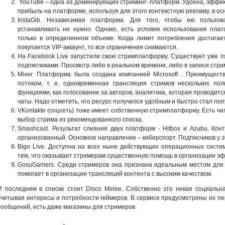
YouTube – одна из доминирующих стриминг- платформ. Удобна, эффект
прибыль на платформе, используя для этого контекстную рекламу, в ос
InstaGib. Независимая платформа. Для того, чтобы ею пользова
устанавливать не нужно. Однако, есть условие использования пла
только в определенном объеме. Когда лимит потребления достигает
покупается VIP-аккаунт, то все ограничения снимаются.
На Facebook Live запустили свою стримплатформу. Существует уже п
подписчиками. Просмотр либо в реальном времени, либо в записи стри
Mixer. Платформа была создана компанией Microsoft . Преимущест
потоком, т. е. одновременная трансляция стримов нескольких по
функциями, как голосование за авторов, аналитика, которая проводитс
чаты. Надо отметить, что ресурс получился удобным и быстро стал по
VKontakte (соцсеть) тоже имеет собственную стримплатформу. Есть чат
выбор стрима из рекомендованного списка.
Smashcast. Результат слияния двух платформ - Hitbox и Azubu. Кон
организованный. Основное направление – киберспорт. Подписчиков у э
Bigo Live. Доступна на всех ныне действующих операционных систе
тем, что оказывает стримерам существенную помощь в организации эфи
GosuGamers. Среди стримеров она признана идеальным местом для 
помогает в организации трансляций контента с высоким качеством.
И последним в списке стоит Disco Melee. Собственно это некая социальна
учитывая интересы и потребности геймеров. В сервисе предусмотрены их п
сообщений, есть даже магазины для стримеров.