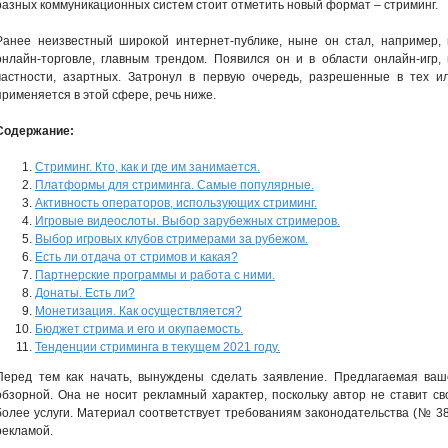
разных коммуникационных систем стоит отметить новый формат – стриминг.
Ранее неизвестный широкой интернет-публике, ныне он стал, например, 
онлайн-торговле, главным трендом. Появился он и в области онлайн-игр, 
частности, азартных. Затронул в первую очередь, разрешенные в тех и
применяется в этой сфере, речь ниже.
Содержание:
Стриминг. Кто, как и где им занимается.
Платформы для стриминга. Самые популярные.
Активность операторов, использующих стриминг.
Игровые видеослоты. Выбор зарубежных стримеров.
Выбор игровых клубов стримерами за рубежом.
Есть ли отдача от стримов и какая?
Партнерские программы и работа с ними.
Донаты. Есть ли?
Монетизация. Как осуществляется?
Бюджет стрима и его и окупаемость.
Тенденции стриминга в текущем 2021 году.
Перед тем как начать, вынуждены сделать заявление. Предлагаемая ваш
обзорной. Она не носит рекламный характер, поскольку автор не ставит с
более услуги. Материал соответствует требованиям законодательства (№ 38-
рекламой.