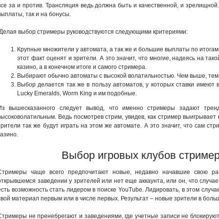
все за и против. Трансляция ведь должна быть и качественной, и зрелищной
выплаты, так и на бонусы.
Делая выбор стримеры руководствуются следующими критериями:
Крупные множители у автомата, а так же и большие выплаты по итогам
этот факт оценят и зрители. А это значит, что многие, надеясь на тако
казино, а в конечном итоге и самого стримера.
Выбирают обычно автоматы с высокой волатильностью. Чем выше, тем
Выбор делается так же в пользу автоматов, у которых ставки имеют
Lucky Emeralds, Worm King и им подобные.
Из вышесказанного следует вывод, что именно стримеры задают трен
высоковолатильным. Ведь посмотрев стрим, увидев, как стример выигрывает 
зрители так же будут играть на этом же автомате. А это значит, что сам стр
казино.
Выбор игровых клубов стриме
Стримеры чаще всего предпочитают новые, недавно начавшие свою рабо
открывшемся заведении у зрителей или нет еще аккаунта, или он, что случае
есть возможность стать лидером в поиске YouTube. Лидировать, в этом случа
свой материал первым или в числе первых. Результат – новые зрители в боль
Стримеры не пренебрегают и заведениями, где учетные записи не блокируютс