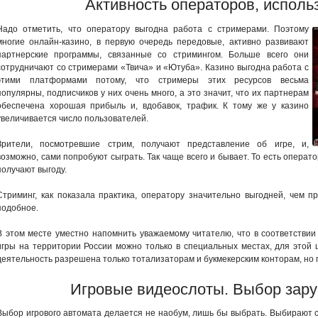
Активность операторов, испол
Надо отметить, что оператору выгодна работа с стримерами. Поэтому
многие онлайн-казино, в первую очередь передовые, активно развивают
партнерские программы, связанные со стримингом. Больше всего они
сотрудничают со стримерами «Твича» и «Ютуба». Казино выгодна работа с
этими платформами потому, что стримеры этих ресурсов весьма
популярны, подписчиков у них очень много, а это значит, что их партнерам
обеспечена хорошая прибыль и, вдобавок, трафик. К тому же у казино
увеличивается число пользователей.
Зрители, посмотревшие стрим, получают представление об игре, и,
возможно, сами попробуют сыграть. Так чаще всего и бывает. То есть операт
получают выгоду.
Стриминг, как показала практика, оператору значительно выгодней, чем п
подобное.
В этом месте уместно напомнить уважаемому читателю, что в соответствии
игры на территории России можно только в специальных местах, для этой
деятельность разрешена только тотализаторам и букмекерским конторам, но 
Игровые видеослоты. Выбор зар
Выбор игрового автомата делается не наобум, лишь бы выбрать. Выбирают 