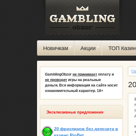
Новичкам
Акции
ТОП Казин
Гл
GamblingObzor
не принимает
оплату и
не проводит
игры на реальные
20
деньги.
Вся информация на сайте носит
ознакомительный характер. 18+
Эксклюзивные предложения
20 фриспинов без депозита в
казино RioBet