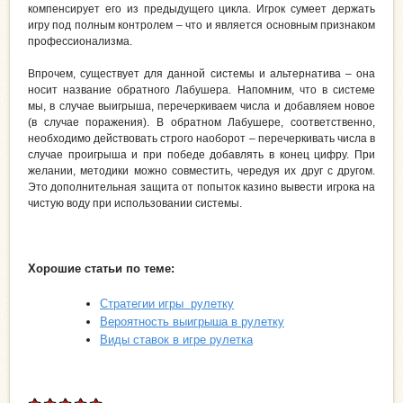
компенсирует его из предыдущего цикла. Игрок сумеет держать
игру под полным контролем – что и является основным признаком
профессионализма.
Впрочем, существует для данной системы и альтернатива – она
носит название обратного Лабушера. Напомним, что в системе
мы, в случае выигрыша, перечеркиваем числа и добавляем новое
(в случае поражения). В обратном Лабушере, соответственно,
необходимо действовать строго наоборот – перечеркивать числа в
случае проигрыша и при победе добавлять в конец цифру. При
желании, методики можно совместить, чередуя их друг с другом.
Это дополнительная защита от попыток казино вывести игрока на
чистую воду при использовании системы.
Хорошие статьи по теме:
Стратегии игры рулетку
Вероятность выигрыша в рулетку
Виды ставок в игре рулетка