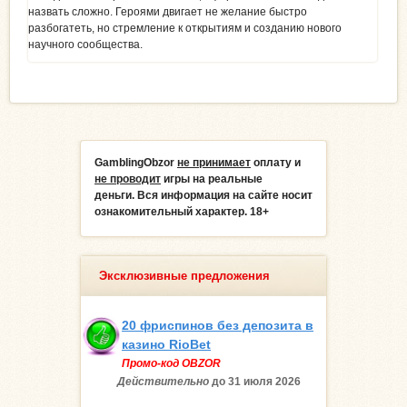
назвать сложно. Героями двигает не желание быстро
разбогатеть, но стремление к открытиям и созданию нового
научного сообщества.
GamblingObzor
не принимает
оплату и
не проводит
игры на реальные
деньги.
Вся информация на сайте носит
ознакомительный характер. 18+
Эксклюзивные предложения
20 фриспинов без депозита в
казино RioBet
Промо-код OBZOR
Действительно
до 31 июля
2026