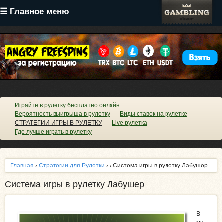
Перейти
☰ Главное меню
к
основному
содержанию
Играйте в рулетку бесплатно онлайн
Вероятность выигрыша в рулетку
Виды ставок на рулетке
СТРАТЕГИИ ИГРЫ В РУЛЕТКУ
Live рулетка
Где лучше играть в рулетку
Главная
›
Стратегии для Рулетки
›
› Система игры в рулетку Лабушер
Система игры в рулетку Лабушер
В