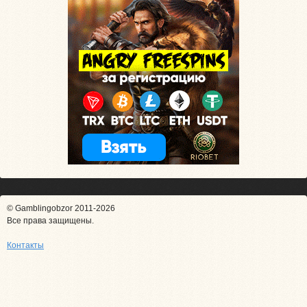
© Gamblingobzor 2011-2026
Все права защищены.
Контакты