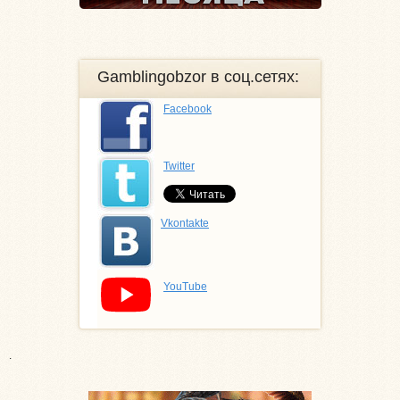
Gamblingobzor в соц.сетях:
Facebook
Twitter
Vkontakte
YouTube
.