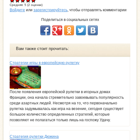
Средняя:
5
(
2
оценки)
Войдите
или
зарегистрируйтесь
, чтобы отправлять комментарии
Поделиться в социальных сетях
Вам также стоит прочитать:
Стратегии игры в европейскую рулетку
После появления европейской рулетки в игорных домах
Франции, она начала стремительно завоевывать популярность
среди азартных людей. Несмотря на то, что первоначально
рулетка задумывалась как игра на везение, сегодня существует
большое количество определенных стратегий, которые
позволяют не полагаться только лишь на госпожу Удачу.
Стратегия рулетки Дюжина