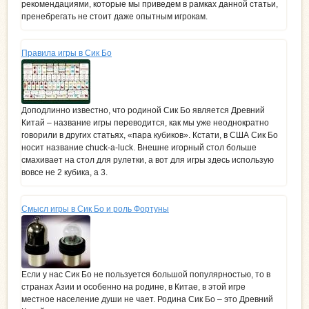
рекомендациями, которые мы приведем в рамках данной статьи,
пренебрегать не стоит даже опытным игрокам.
Правила игры в Сик Бо
Доподлинно известно, что родиной Сик Бо является Древний
Китай – название игры переводится, как мы уже неоднократно
говорили в других статьях, «пара кубиков». Кстати, в США Сик Бо
носит название chuck-a-luck. Внешне игорный стол больше
смахивает на стол для рулетки, а вот для игры здесь использую
вовсе не 2 кубика, а 3.
Смысл игры в Сик Бо и роль Фортуны
Если у нас Сик Бо не пользуется большой популярностью, то в
странах Азии и особенно на родине, в Китае, в этой игре
местное население души не чает. Родина Сик Бо – это Древний