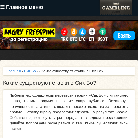
Перейти
☰ Главное меню
к
основному
содержанию
Главная
›
Сик Бо
›
› Какие существуют ставки в Сик Бо?
Какие существуют ставки в Сик Бо?
Любопытно, однако если перевести термин «Сик Бо» с китайского
языка, то мы получим название «пара кубиков». Всемирную
популярность эта игра снискала, прежде всего, из-за простоты
правил – ставку игроку предлагают сделать на результат броска.
Собственно, вся суть игры передана в одном предложении.
Давайте попробуем разобраться с тем, какие существуют типы
ставок.