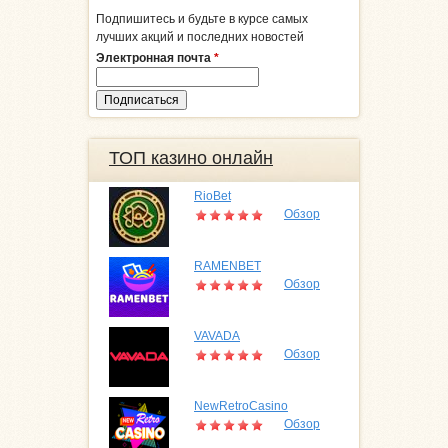
Подпишитесь и будьте в курсе самых
лучших акций и последних новостей
Электронная почта
*
ТОП казино онлайн
RioBet
Обзор
RAMENBET
Обзор
VAVADA
Обзор
NewRetroCasino
Обзор