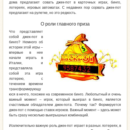
дома предлагают совать джек-пот в карточных играх, бинго,
лотереях, игровых автоматах. С недавних пор сорвать джек-пот
предлагают на рулетке, но это редкость.
О роли главного приза
Что представляет
собой джек-пот в
бинго? Немного об
истории этой игры –
впервые в нее
начали играть в
Италии, и
представляла
собой эта игра
лотерею, с
течением времени
трансформирующу
юся в нечто, похожее на современное бинго. Любопытный и очень
важный момент – игрок, который выиграл в бинго, является
счастливым обладателем джек-пота. Почему так? Формируется
джек-пот с помощью ставок игроков. Важный момент – здесь может
быть сразу несколько выигрышных комбинаций.
Исключительно важную роль джек-пот играет в разных лотереях, в