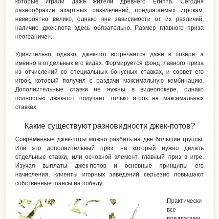
которые играли даже жители древнего Египта. Сегодня
разнообразие азартных развлечений, предлагаемых игрокам,
невероятно велико, однако вне зависимости от их различий,
наличие джек-пота здесь обязательно. Размер главного приза
неограничен.
Удивительно, однако, джек-пот встречается даже в покере, а
именно в отдельных его видах. Формируется фонд главного приза
из отчислений со специальных бонусных ставках, и сорвет его
игрок, который получил с раздачи максимальную комбинацию.
Дополнительные ставки не нужны в видеопокере, однако
полностью джек-пот получает только игрок на максимальных
ставках.
Какие существуют разновидности джек-потов?
Современные джек-поты можно разбить на две большие группы.
Или это дополнительный приз, на который нужно делать
отдельные ставки, или основной элемент, главный приз в игре.
Изучая выплаты джек-потов и основные принципы его
начисления, клиенты игорных заведений серьезно повышают
собственные шансы на победу.
Практически
все
предлагаем