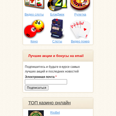
Видео слоты
БлэкДжек
Рулетка
Кено
Слоты
Видео покер
Лучшие акции и бонусы на email
Подпишитесь и будьте в курсе самых
лучших акций и последних новостей
Электронная почта
*
ТОП казино онлайн
RioBet