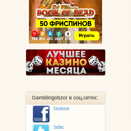
Gamblingobzor в соц.сетях:
Facebook
Twitter