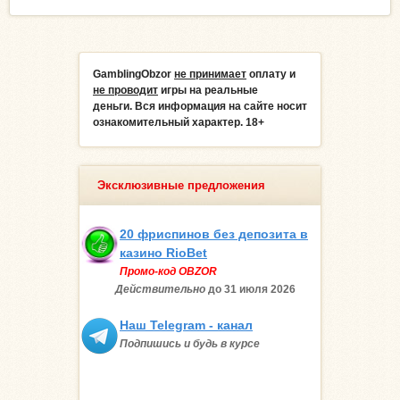
GamblingObzor
не принимает
оплату и
не проводит
игры на реальные
деньги.
Вся информация на сайте носит
ознакомительный характер. 18+
Эксклюзивные предложения
20 фриспинов без депозита в
казино RioBet
Промо-код OBZOR
Действительно
до 31 июля
2026
Наш Telegram - канал
Подпишись и будь в курсе