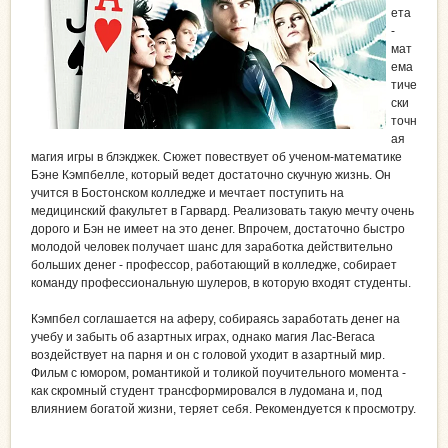
ета
-
мат
ема
тиче
ски
точн
ая
магия игры в блэкджек. Сюжет повествует об ученом-математике
Бэне Кэмпбелле, который ведет достаточно скучную жизнь. Он
учится в Бостонском колледже и мечтает поступить на
медицинский факультет в Гарвард. Реализовать такую мечту очень
дорого и Бэн не имеет на это денег. Впрочем, достаточно быстро
молодой человек получает шанс для заработка действительно
больших денег - профессор, работающий в колледже, собирает
команду профессиональную шулеров, в которую входят студенты.
Кэмпбел соглашается на аферу, собираясь заработать денег на
учебу и забыть об азартных играх, однако магия Лас-Вегаса
воздействует на парня и он с головой уходит в азартный мир.
Фильм с юмором, романтикой и толикой поучительного момента -
как скромный студент трансформировался в лудомана и, под
влиянием богатой жизни, теряет себя. Рекомендуется к просмотру.