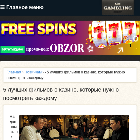
Перейти
☰ Главное меню
к
основному
содержанию
Главная
›
Новичкам
›
› 5 лучших фильмов о казино, которые нужно
посмотреть каждому
5 лучших фильмов о казино, которые нужно
посмотреть каждому
На
дан
ном
этап
е