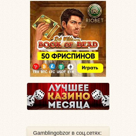
Gamblingobzor в соц.сетях: