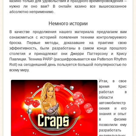
казино только для удовольствия и праздного времяпровождения –
нужно ли оно вам? В онлайн казино все вышесказанное
абсолютно неприменимо.
Немного истории
В качестве продолжения нашего материала предлагаем вам
ознакомиться с историей появления техники контролируемого
броска. Первые методы, доказавшие на практике свою
эффективность, были разработаны в самом конце прошлого
столетия и принадлежат они Джерри Паттерсону и Крису
Павлицки. Техника PARP (расшифровывается как Patterson Rhythm
Roll) на сегодняшний день пользуется большой популярностью по
всему миру.
Итак, в свое
время Крис
работал в
области
автомобилестр
оения и его
знания и опыт
в физике
позволили ему
разработать
индивидуальну