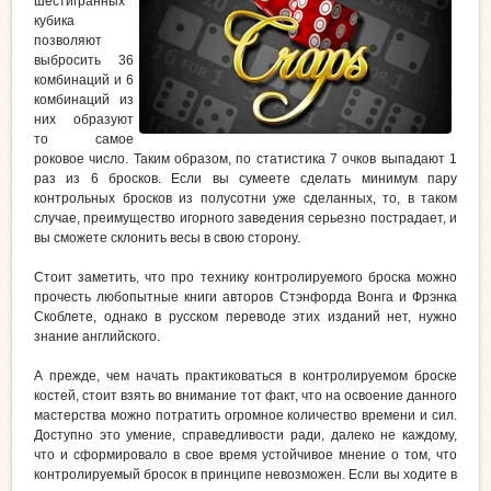
шестигранных
кубика
позволяют
выбросить 36
комбинаций и 6
комбинаций из
них образуют
то самое
роковое число. Таким образом, по статистика 7 очков выпадают 1
раз из 6 бросков. Если вы сумеете сделать минимум пару
контрольных бросков из полусотни уже сделанных, то, в таком
случае, преимущество игорного заведения серьезно пострадает, и
вы сможете склонить весы в свою сторону.
Стоит заметить, что про технику контролируемого броска можно
прочесть любопытные книги авторов Стэнфорда Вонга и Фрэнка
Скоблете, однако в русском переводе этих изданий нет, нужно
знание английского.
А прежде, чем начать практиковаться в контролируемом броске
костей, стоит взять во внимание тот факт, что на освоение данного
мастерства можно потратить огромное количество времени и сил.
Доступно это умение, справедливости ради, далеко не каждому,
что и сформировало в свое время устойчивое мнение о том, что
контролируемый бросок в принципе невозможен. Если вы ходите в