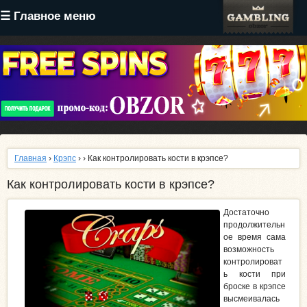
Перейти
☰ Главное меню
к
основному
содержанию
Главная
›
Крэпс
›
› Как контролировать кости в крэпсе?
Как контролировать кости в крэпсе?
Достаточно
продолжительн
ое время сама
возможность
контролироват
ь кости при
броске в крэпсе
высмеивалась