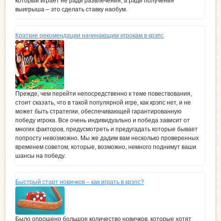
который играет не ради развлечения, а ради получения
выигрыша – это сделать ставку наобум.
Краткие рекомендации начинающим игрокам в крэпс
Прежде, чем перейти непосредственно к теме повествования,
стоит сказать, что в такой популярной игре, как крэпс нет, и не
может быть стратегии, обеспечивающей гарантированную
победу игрока. Все очень индивидуально и победа зависит от
многих факторов, предусмотреть и предугадать которые бывает
попросту невозможно. Мы же дадим вам несколько проверенных
временем советом, которые, возможно, немного поднимут ваши
шансы на победу.
Быстрый старт новичков – как играть в крэпс?
Было опрошено большое количество новичков, которые хотят