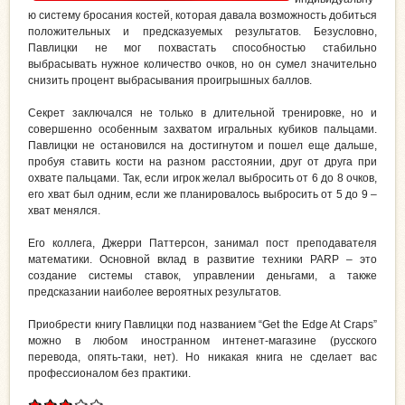
ю систему бросания костей, которая давала возможность добиться
положительных и предсказуемых результатов. Безусловно,
Павлицки не мог похвастать способностью стабильно
выбрасывать нужное количество очков, но он сумел значительно
снизить процент выбрасывания проигрышных баллов.
Секрет заключался не только в длительной тренировке, но и
совершенно особенным захватом игральных кубиков пальцами.
Павлицки не остановился на достигнутом и пошел еще дальше,
пробуя ставить кости на разном расстоянии, друг от друга при
охвате пальцами. Так, если игрок желал выбросить от 6 до 8 очков,
его хват был одним, если же планировалось выбросить от 5 до 9 –
хват менялся.
Его коллега, Джерри Паттерсон, занимал пост преподавателя
математики. Основной вклад в развитие техники PARP – это
создание системы ставок, управлении деньгами, а также
предсказании наиболее вероятных результатов.
Приобрести книгу Павлицки под названием “Get the Edge At Craps”
можно в любом иностранном интенет-магазине (русского
перевода, опять-таки, нет). Но никакая книга не сделает вас
профессионалом без практики.