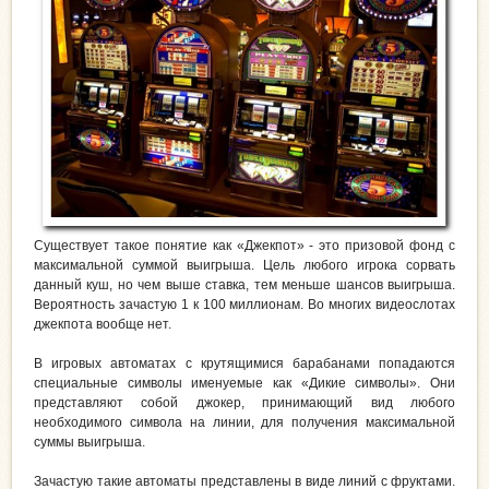
Существует такое понятие как «Джекпот» - это призовой фонд с
максимальной суммой выигрыша. Цель любого игрока сорвать
данный куш, но чем выше ставка, тем меньше шансов выигрыша.
Вероятность зачастую 1 к 100 миллионам. Во многих видеослотах
джекпота вообще нет.
В игровых автоматах с крутящимися барабанами попадаются
специальные символы именуемые как «Дикие символы». Они
представляют собой джокер, принимающий вид любого
необходимого символа на линии, для получения максимальной
суммы выигрыша.
Зачастую такие автоматы представлены в виде линий с фруктами.