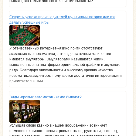
выплат, как только закончатся низкие выплаты?
Секреты успеха производителей мультигаминаторов или как
делать успешные игры
У отечественных интернет-казино почти отсутствуют
эксклюзивные новоматики, зато в достаточном количестве
имеются эмуляторы. Эмуляторами называются копии,
выполненные на платформе оригинальной графики и звукового
ряда. Благодаря уникальности и высокому уровню качества
новоматиков эмуляторы получаются достаточно интересными и
привлекательными.
Виды игровых автоматов - какие бывают?
Услышав слово казино в нашем воображении возникает
помещение с множеством игровых столов, рулетка и, наконец,