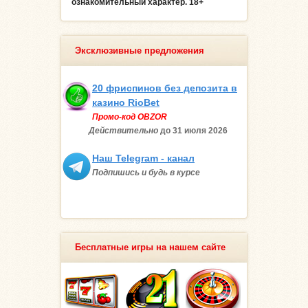
ознакомительный характер. 18+
Эксклюзивные предложения
20 фриспинов без депозита в
казино RioBet
Промо-код OBZOR
Действительно
до 31 июля
2026
Наш Telegram - канал
Подпишись и будь в курсе
Бесплатные игры на нашем сайте