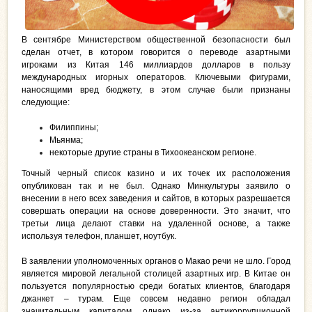
В сентябре Министерством общественной безопасности был
сделан отчет, в котором говорится о переводе азартными
игроками из Китая 146 миллиардов долларов в пользу
международных игорных операторов. Ключевыми фигурами,
наносящими вред бюджету, в этом случае были признаны
следующие:
Филиппины;
Мьянма;
некоторые другие страны в Тихоокеанском регионе.
Точный черный список казино и их точек их расположения
опубликован так и не был. Однако Минкультуры заявило о
внесении в него всех заведения и сайтов, в которых разрешается
совершать операции на основе доверенности. Это значит, что
третьи лица делают ставки на удаленной основе, а также
используя телефон, планшет, ноутбук.
В заявлении уполномоченных органов о Макао речи не шло. Город
является мировой легальной столицей азартных игр. В Китае он
пользуется популярностью среди богатых клиентов, благодаря
джанкет – турам. Еще совсем недавно регион обладал
значительным капиталом, однако из-за антикоррупционной