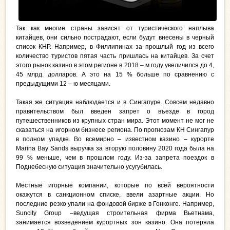
Так как многие страны зависят от туристического наплыва
китайцев, они сильно пострадают, если будут внесены в черный
список КНР. Например, в Филлипинах за прошлый год из всего
количество туристов пятая часть пришлась на китайцев. За счет
этого рынок казино в этом регионе в 2018 – м году увеличился до 4,
45 млрд. долларов. А это на 15 % больше по сравнению с
предыдущими 12 – ю месяцами.
Такая же ситуация наблюдается и в Сингапуре. Совсем недавно
правительством был введен запрет о въезде в город
путешественников из крупных стран мира. Этот момент не мог не
сказаться на игорном бизнесе региона. По прогнозам КН Сингапур
в полном упадке. Во всемирно – известном казино – курорте
Marina Bay Sands выручка за вторую половину 2020 года была на
99 % меньше, чем в прошлом году. Из-за запрета поездок в
Поднебесную ситуация значительно усугубилась.
Местные игорные компании, которые по всей вероятности
окажутся в санкционном списке, ввели азартные акции. Но
последние резко упали на фондовой бирже в Гонконге. Например,
Suncity Group –ведущая строительная фирма Вьетнама,
занимается возведением курортных зон казино. Она потеряла