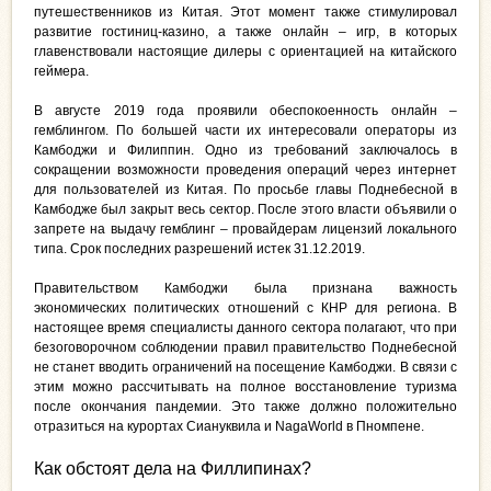
путешественников из Китая. Этот момент также стимулировал
развитие гостиниц-казино, а также онлайн – игр, в которых
главенствовали настоящие дилеры с ориентацией на китайского
геймера.
В августе 2019 года проявили обеспокоенность онлайн –
гемблингом. По большей части их интересовали операторы из
Камбоджи и Филиппин. Одно из требований заключалось в
сокращении возможности проведения операций через интернет
для пользователей из Китая. По просьбе главы Поднебесной в
Камбодже был закрыт весь сектор. После этого власти объявили о
запрете на выдачу гемблинг – провайдерам лицензий локального
типа. Срок последних разрешений истек 31.12.2019.
Правительством Камбоджи была признана важность
экономических политических отношений с КНР для региона. В
настоящее время специалисты данного сектора полагают, что при
безоговорочном соблюдении правил правительство Поднебесной
не станет вводить ограничений на посещение Камбоджи. В связи с
этим можно рассчитывать на полное восстановление туризма
после окончания пандемии. Это также должно положительно
отразиться на курортах Сиануквила и NagaWorld в Пномпене.
Как обстоят дела на Филлипинах?