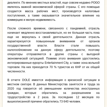
диалекте. По мнению местных властей, еще совсем недавно POGO
являлось важной экономической сферой страны. С его помощью
создается масса рабочих мест, производятся налоговые
поступления, а также оказывается значительное влияние на
коммерцию и жилую недвижимость.
После сложного времени, связанного с пандемией, отрасль
начинает медленно восстанавливаться, но ее большая часть пока
еще не вернулась к своей деятельности. Данная отрасль
характеризуется повышенным вниманием от органов
государственной власти. Власти стали повышать
налогообложение на данную сферу деятельности, поэтому
операторы отправляются в другие страны с выгодной
экономической ситуацией. Помимо этого внимания удостоились
интегрированные курорты Entertainment City, а также зона вольной
торговли. На них приходится 70 % туристов из КНР от их общей
численности.
В отчете DOLE имеется информация о кризисной ситуации в
местном секторе. В данных Министерства занятости и труда за
2020 год говорится об уменьшении количества иностранных
граждан, которые обратились за разрешением на
трудоустройство в 2 раза. За последние 12 месяцев по
вышеописанной причине обратились 73 640 человек.