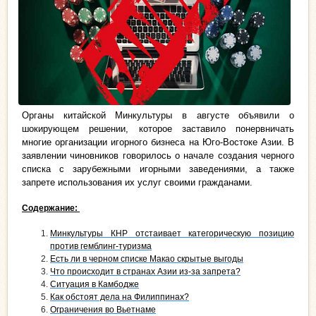
Органы китайской Минкультуры в августе объявили о
шокирующем решении, которое заставило понервничать
многие организации игорного бизнеса на Юго-Востоке Азии. В
заявлении чиновников говорилось о начале создания черного
списка с зарубежными игорными заведениями, а также
запрете использования их услуг своими гражданами.
Содержание:
Минкультуры КНР отстаивает категорическую позицию
против гемблинг-туризма
Есть ли в черном списке Макао скрытые выгоды
Что происходит в странах Азии из-за запрета?
Ситуация в Камбодже
Как обстоят дела на Филиппинах?
Ограничения во Вьетнаме