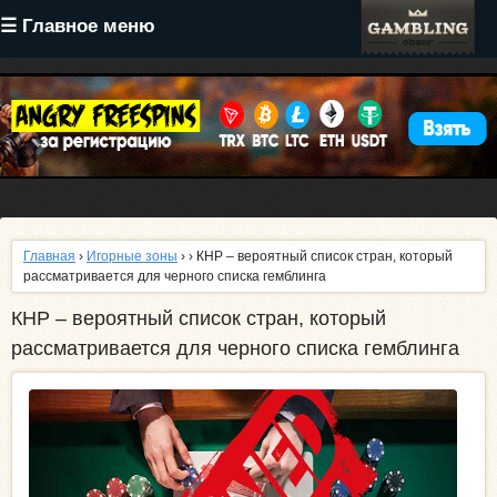
Перейти
☰ Главное меню
к
основному
содержанию
Главная
›
Игорные зоны
›
› КНР – вероятный список стран, который
рассматривается для черного списка гемблинга
КНР – вероятный список стран, который
рассматривается для черного списка гемблинга