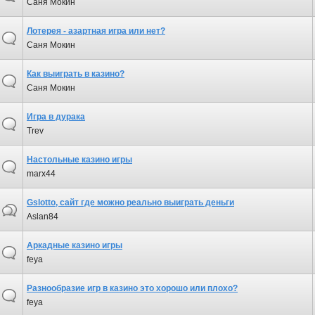
Саня Мокин
Лотерея - азартная игра или нет?
Саня Мокин
Как выиграть в казино?
Саня Мокин
Игра в дурака
Trev
Настольные казино игры
marx44
Gslotto, сайт где можно реально выиграть деньги
Aslan84
Аркадные казино игры
feya
Разнообразие игр в казино это хорошо или плохо?
feya