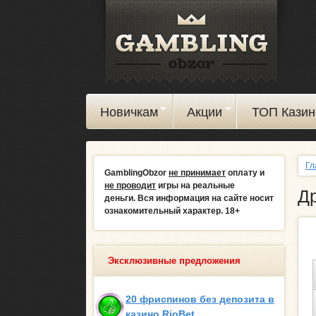
Новичкам
Акции
ТОП Казин
Гл
GamblingObzor
не принимает
оплату и
не проводит
игры на реальные
Др
деньги.
Вся информация на сайте носит
ознакомительный характер. 18+
Эксклюзивные предложения
20 фриспинов без депозита в
казино RioBet