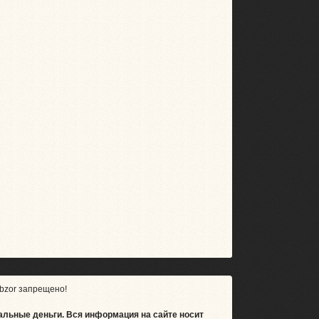
bzor запрещено!
альные деньги.
Вся информация на сайте носит