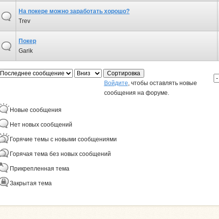
На покере можно заработать хорошо?
Trev
Покер
Garik
С
С
о
о
Войдите
, чтобы оставлять новые
р
р
сообщения на форуме.
т
т
Новые сообщения
и
и
р
р
Нет новых сообщений
о
о
Горячие темы с новыми сообщениями
в
в
к
к
Горячая тема без новых сообщений
а
а
Прикрепленная тема
п
о
Закрытая тема