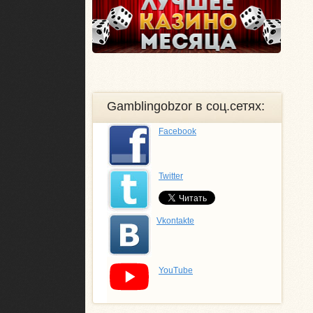
Gamblingobzor в соц.сетях:
Facebook
Twitter
Vkontakte
YouTube