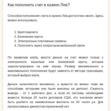
Как пополнить счет в казино Лев?
Способов пополнения счета в казино Лев достаточно много. Здесь
можно использовать:
Криптовалюту
Банковские карты
Электронные платежные сервисы
Пополнять через операторов мобильной связи
По правилам клуба, внести деньги на счет можно только с
электронного кошелька или банковской карты, которая
зарегистрирована на имя игрока. Размер минимального и
максимального пополнения будут зависеть от метода транзакции,
который выбрал игрок.
Деньги зачисляются мгновенно, а вывести их можно теми же
способами, которыми они были внесены на депозит. Скорость
вывода - от 1 рабочего дня, а если из системы необходимо
вывести больше 20 тысяч долларов США, это значение может
быть разбито на ежемесячные выплаты по 20 тысяч у.е. Для
прогрессивных джекпотов ограничений нет.