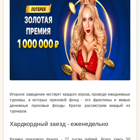
Игорное заведение чествует каждого игрока, проводя ежедневные
турниры, в которых призовой фонд - это фриспины и живые
денежные призовые фонды. Кратко рассмотрим каждый из
турниров.
Хардкордный заезд - еженедельно
Размер призового фонда - 77 тысяч рублей. Всего здесь 50