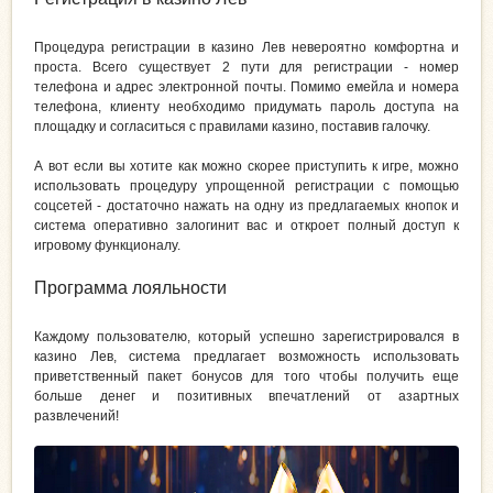
Процедура регистрации в казино Лев невероятно комфортна и
проста. Всего существует 2 пути для регистрации - номер
телефона и адрес электронной почты. Помимо емейла и номера
телефона, клиенту необходимо придумать пароль доступа на
площадку и согласиться с правилами казино, поставив галочку.
А вот если вы хотите как можно скорее приступить к игре, можно
использовать процедуру упрощенной регистрации с помощью
соцсетей - достаточно нажать на одну из предлагаемых кнопок и
система оперативно залогинит вас и откроет полный доступ к
игровому функционалу.
Программа лояльности
Каждому пользователю, который успешно зарегистрировался в
казино Лев, система предлагает возможность использовать
приветственный пакет бонусов для того чтобы получить еще
больше денег и позитивных впечатлений от азартных
развлечений!