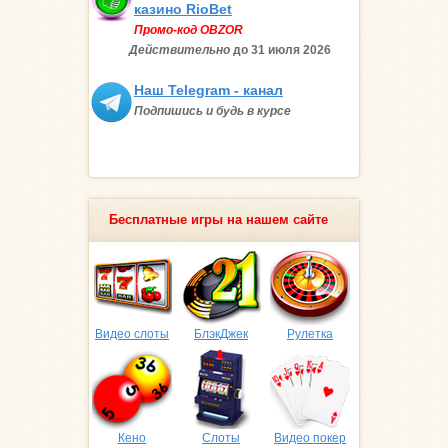
казино RioBet
Промо-код OBZOR
Действительно
до 31 июля
2026
Наш Telegram - канал
Подпишись и будь в курсе
Бесплатные игры на нашем сайте
Видео слоты
БлэкДжек
Рулетка
Кено
Слоты
Видео покер