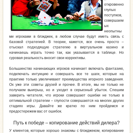
откровенно
глупых
поступков,
совершаем
ых
неопытны
ми игроками в блэкджек, в любом случае будут иметь связь с
базовой стратегией. В теории, кажется, все очень просто –
отыскал подходящую стратегию в виртуальном казино и
начинаешь играть точно так, как указывается в таблице. Но
суровая реальность вносит свои коррективы.
Большинство начинающих игроков начинает включать фантазию,
подключать интуицию и совершать все те шаги, которые на
практике только увеличивают преимущества игорного заведения.
Ох уже эти советы друзей и прочее. В итоге, мы не только не
получаем выигрыш, но и уходит в серьезный убыток. Спешим
заверить читателя, что игроки совершают ошибки не только в
оптимальной стратегии – глупости совершаются на многих других
стадиях игры. Давайте же кратко по ним пройдемся и
предостережем вас от ошибок.
Путь к победе – копирование действий дилера?
У клиентов, которые хорошо знакомы с блэкджеком, копирование