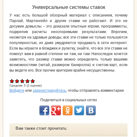
Универсальные системы ставок
У нас есть большой обзорный материал с описанием, почему
Парлай, Мартингейл и другие ставки не работают. И это не
досужие домыслы – это доказали опытные игроки, программисты,
подкрепив расчеты неоспоримыми результатами. Впрочем,
несмотря на здравые доводы, все эти ставки не только пользуются
популярностью, их даже умудряются продавать в сети интернет.
Если вы играете в блэкджек и рулетку, знайте, что все эти ставки не
помогут вам в равной степени ни там, ни там. Напоследок хочется
заметить, что размер ставки можно определить только вашими
возможностями (читай, размером банкролла) и счетом карт, если
вы ведете его. Все прочие критерии крайне несущественны.
Средняя:
5
(
2
оценки)
Войдите
или
зарегистрируйтесь
, чтобы отправлять комментарии
Поделиться в социальных сетях
Вам также стоит прочитать: